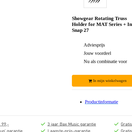
Showgear Rotating Truss
Holder for MAT Series + I
Snap 27
Adviesprijs
Jouw voordeel
Nu als combinatie voor
In mijn winkelwagen
Productinformatie
 99,-
3 jaar Bax Music garantie
Grati
ug' garantie
Laagste-prijs-garantie
Grati