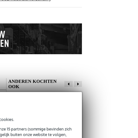
ANDEREN KOCHTEN
OOK
Schrijf zelf een review
Je naam
cookies.
Er zijn nog geen reviews voor dit product.
Innox Snap 27
Innox SAF-BASIC-
onze 15 partners (sommige bevinden zich
kabelbinder met
50S safetykabel 3.2
elijk buiten onze website te volgen,