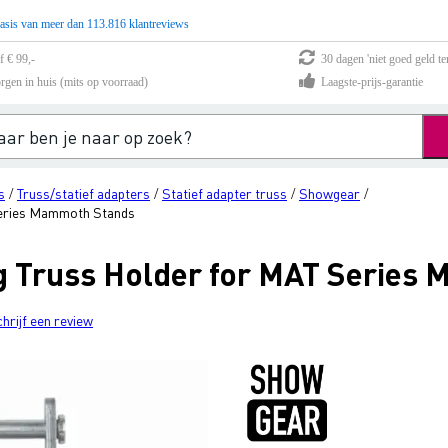
asis van meer dan 113.816 klantreviews
f € 99,-
30 dagen 'niet goed geld te
rgen in huis (mits op voorraad)
Laagste-prijs-garantie
s
Truss/statief adapters
Statief adapter truss
Showgear
/
/
/
/
Series Mammoth Stands
g Truss Holder for MAT Series
chrijf een review