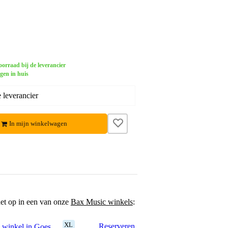
orraad bij de leverancier
gen in huis
 leverancier
In mijn winkelwagen
het op in een van onze
Bax Music winkels
:
XL
Reserveren
 winkel in Goes