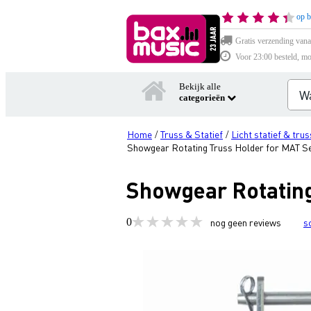
op b
Gratis verzending vana
Voor 23:00 besteld, mo
Bekijk alle
categorieën
Home
Truss & Statief
Licht statief & trus
/
/
Showgear Rotating Truss Holder for MAT 
Showgear Rotatin
0
nog geen reviews
s