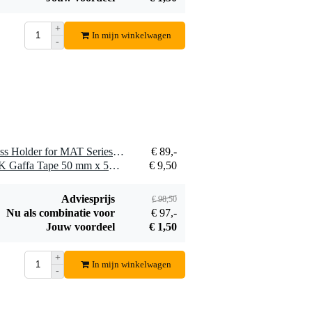
Power schuko
€ 16,40
male-schuko
+
In mijn winkelwagen
female
Bestel mee
-
verlengkabel 5m
1 x Showgear Rotating Truss Holder for MAT Series Mammoth Stands
€ 89,-
1 x Innox ETA GAF-01-BK Gaffa Tape 50 mm x 50 m zwart
€ 9,50
Adviesprijs
€ 98,50
Nu als combinatie voor
€ 97,-
Jouw voordeel
€ 1,50
+
In mijn winkelwagen
-