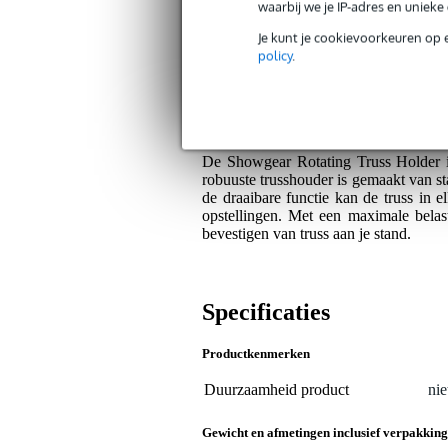
waarbij we je IP-adres en uniek
Plus- en minpunten
Je kunt je cookievoorkeuren op 
policy
.
Volledig draaibaar voor flexibele 
Stevig en duurzaam staal voor ma
Algemeen
De Showgear Rotating Truss Holder 
robuuste trusshouder is gemaakt van s
de draaibare functie kan de truss in el
opstellingen. Met een maximale belas
bevestigen van truss aan je stand.
Specificaties
Productkenmerken
Duurzaamheid product
nie
Gewicht en afmetingen inclusief verpakking