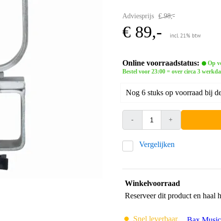
Adviesprijs
€ 98,-
€ 89,-
incl. 21% btw
Online voorraadstatus:
Op vo
Bestel voor 23:00 = over circa 3 werkda
Nog 6 stuks op voorraad bij de
-
+
Vergelijken
Winkelvoorraad
Reserveer dit product en haal 
Snel leverbaar
Bax Music