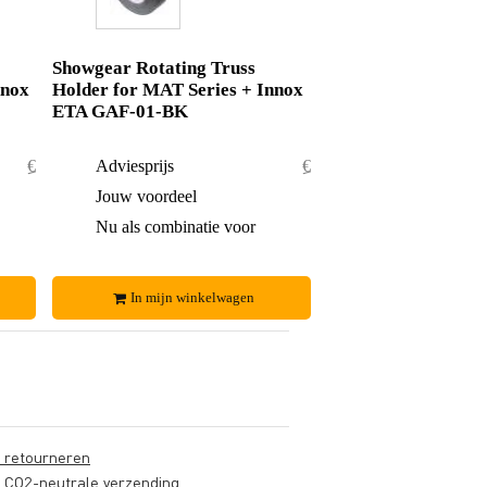
Showgear Rotating Truss
nnox
Holder for MAT Series + Innox
ETA GAF-01-BK
€ 94,50
Adviesprijs
€ 98,50
€ 1,50
Jouw voordeel
€ 1,50
€ 93,-
Nu als combinatie voor
€ 97,-
In mijn winkelwagen
s retourneren
s CO2-neutrale verzending