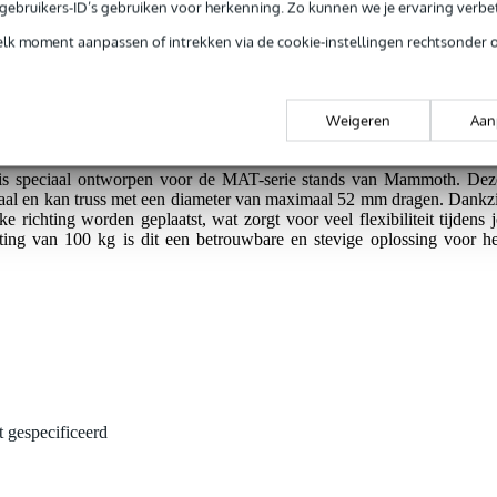
e gebruikers-ID’s gebruiken voor herkenning. Zo kunnen we je ervaring verb
elk moment aanpassen of intrekken via de cookie-instellingen rechtsonder 
opstellingen.
ximale ondersteuning.
Weigeren
Aan
is speciaal ontworpen voor de MAT-serie stands van Mammoth. Dez
taal en kan truss met een diameter van maximaal 52 mm dragen. Dankzi
ke richting worden geplaatst, wat zorgt voor veel flexibiliteit tijdens j
ting van 100 kg is dit een betrouwbare en stevige oplossing voor he
t gespecificeerd