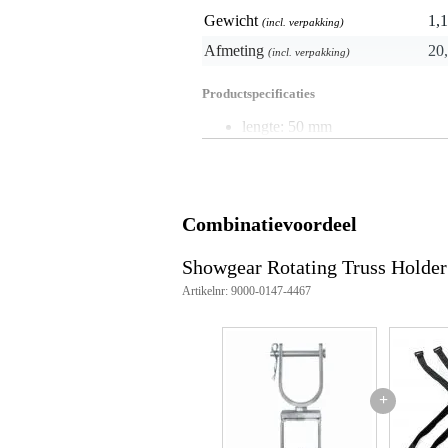
Gewicht
1,1
(incl. verpakking)
Afmeting
20,
(incl. verpakking)
Productspecificaties
lengte: 50 mm
breedte: 50 mm
hoogte: 170 mm
sluitingstype: schroefknop
gewicht: 0,83 kg
maximale belasting: 100 kg
Combinatievoordeel
materiaal: staal
kleur: zilver
Showgear Rotating Truss Holder
compatibiliteit: MAT-serie sta
Artikelnr: 9000-0147-4467
+