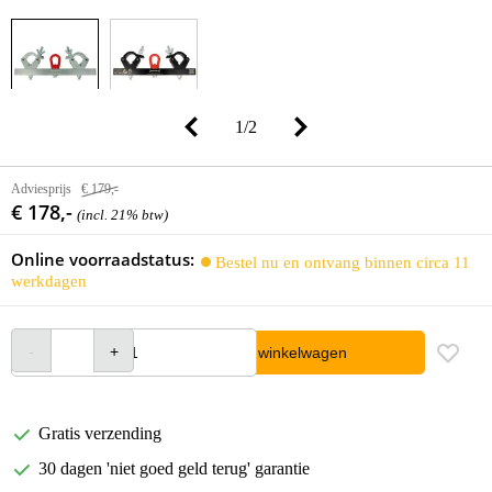
1
/
2
Adviesprijs
€ 179,-
€ 178,-
(incl. 21% btw)
Online voorraadstatus:
Bestel nu en ontvang binnen circa 11
werkdagen
In winkelwagen
Gratis verzending
30 dagen 'niet goed geld terug' garantie