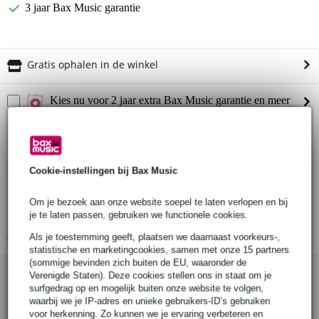
3 jaar Bax Music garantie
Gratis ophalen in de winkel
Kies nu voor 2 jaar extra Bax Music garantie en meer
voordelen
€ 8,90 eenmalig
Productinformatie
Cookie-instellingen bij Bax Music
Diameter: 48 – 51 mm
Om je bezoek aan onze website soepel te laten verlopen en bij
Materiaal: aluminium
je te laten passen, gebruiken we functionele cookies.
Bekijk alle productspecificaties
Als je toestemming geeft, plaatsen we daarnaast voorkeurs-,
statistische en marketingcookies, samen met onze 15 partners
(sommige bevinden zich buiten de EU, waaronder de
Bekijk ook eens (1)
Verenigde Staten). Deze cookies stellen ons in staat om je
surfgedrag op en mogelijk buiten onze website te volgen,
waarbij we je IP-adres en unieke gebruikers-ID’s gebruiken
voor herkenning. Zo kunnen we je ervaring verbeteren en