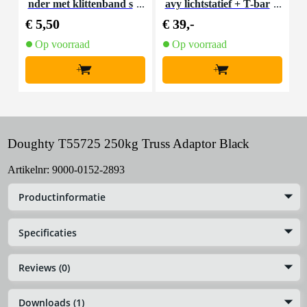
nder met klittenband s
avy lichtstatief + T-bar
mal zwart (10 stuks)
€ 5,50
€ 39,-
€
Op voorraad
Op voorraad
+
+
Doughty T55725 250kg Truss Adaptor Black
Artikelnr:
9000-0152-2893
Productinformatie
Specificaties
Reviews (0)
Downloads (1)