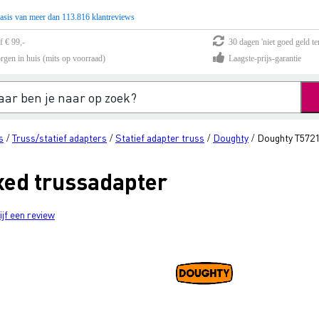
asis van meer dan 113.816 klantreviews
f € 99,-
30 dagen 'niet goed geld te
rgen in huis (mits op voorraad)
Laagste-prijs-garantie
s
Truss/statief adapters
Statief adapter truss
Doughty
Doughty T5721
/
/
/
/
xed trussadapter
ijf een review