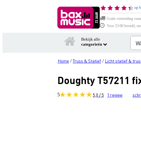
op b
Gratis verzending vana
Voor 23:00 besteld, mo
Bekijk alle
categorieën
Home
Truss & Statief
Licht statief & trus
/
/
Doughty T57211 fi
5
5,0 / 5
1
review
schr