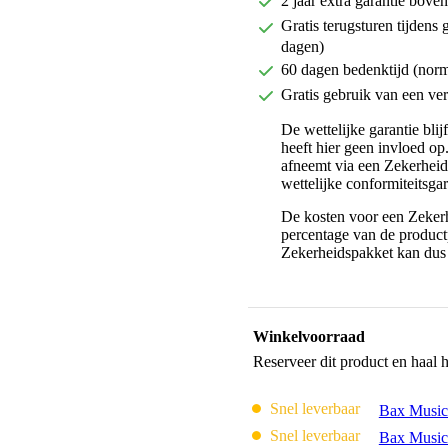
2 jaar extra garantie bov
Gratis terugsturen tijdens 
dagen)
60 dagen bedenktijd (nor
Gratis gebruik van een ver
De wettelijke garantie bli
heeft hier geen invloed op
afneemt via een Zekerhei
wettelijke conformiteitsgar
De kosten voor een Zekerh
percentage van de productp
Zekerheidspakket kan dus 
Winkelvoorraad
Reserveer dit product en haal 
Snel leverbaar
Bax Music
Snel leverbaar
Bax Music