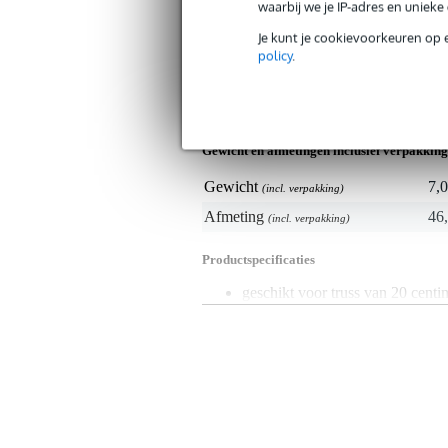
waarbij we je IP-adres en uniek
Specificaties
Je kunt je cookievoorkeuren op 
policy
.
Productkenmerken
Duurzaamheid product
nie
Gewicht en afmetingen inclusief verpakking
Gewicht
7,0
(incl. verpakking)
Afmeting
46,
(incl. verpakking)
Productspecificaties
geschikt voor truss van 20 centim
diameter van truss: 48-51mm
diameter van spigot: 28 mm