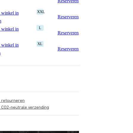
Reserveren
XXL
 winkel in
Reserveren
m
L
 winkel in
Reserveren
XL
 winkel in
Reserveren
n
s retourneren
s CO2-neutrale verzending