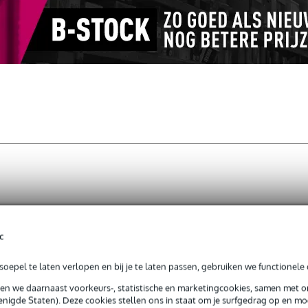
jg je 3 jaar Bax Music Garantie.
c
ntie.
oepel te laten verlopen en bij je te laten passen, gebruiken we functionele 
sen we daarnaast voorkeurs-, statistische en marketingcookies, samen met 
nigde Staten). Deze cookies stellen ons in staat om je surfgedrag op en mog
line half couplers.