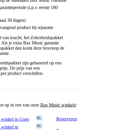
enop de standaard Bax Music Garantie
garantieperiode (i.p.v. eerste 180
maal 30 dagen)
vangend product bij reparatie
jft van kracht, het Zekerheidspakket
. Als je extra Bax Music garantie
dspakket dan komt deze bovenop de
antie.
eidspakket zijn gebaseerd op een
rijs. De prijs van een
per product verschillen.
het op in een van onze
Bax Music winkels
:
XL
Reserveren
 winkel in Goes
XL
 winkel in