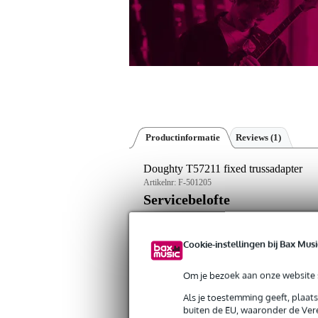
Productinformatie
Reviews
(1)
Doughty T57211 fixed trussadapter
Artikelnr:
F-501205
Servicebelofte
Bax Music Garantie
: Op dit product kri
Cookie-instellingen bij Bax Musi
Op dit product krijg je 3 jaar Bax Music Gara
Om je bezoek aan onze website s
Algemeen
Als je toestemming geeft, plaat
buiten de EU, waaronder de Vere
'Fixed trussadapter' uitgerust met 2 slim