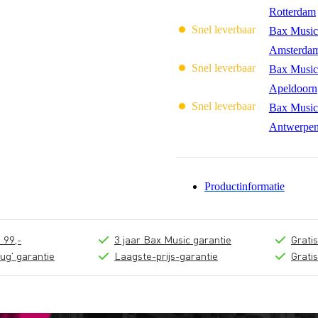
Rotterdam
Snel leverbaar
Bax Music
Amsterda
Snel leverbaar
Bax Music
Apeldoorn
Snel leverbaar
Bax Music
Antwerpe
Productinformatie
 99,-
3 jaar Bax Music garantie
Grati
ug' garantie
Laagste-prijs-garantie
Grati