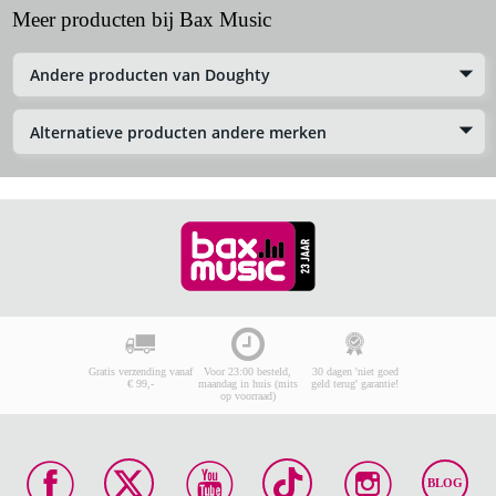
Meer producten bij Bax Music
Andere producten van Doughty
Alternatieve producten andere merken
Gratis verzending vanaf
Voor 23:00 besteld,
30 dagen 'niet goed
€ 99,-
maandag in huis (mits
geld terug' garantie!
op voorraad)
BLOG