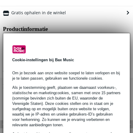
Gratis ophalen in de winkel
Productinformatie
Materiaal: aluminium
Kleur: zwart
Compatibiliteit: 19mm spigots, 32mm (1¼”) en 38mm (1½”)
standbuizen
Cookie-instellingen bij Bax Music
Bekijk alle productspecificaties
Om je bezoek aan onze website soepel te laten verlopen en bij
je te laten passen, gebruiken we functionele cookies.
Bekijk ook eens (1)
Als je toestemming geeft, plaatsen we daarnaast voorkeurs-,
statistische en marketingcookies, samen met onze 15 partners
(sommige bevinden zich buiten de EU, waaronder de
Verenigde Staten). Deze cookies stellen ons in staat om je
surfgedrag op en mogelijk buiten onze website te volgen,
waarbij we je IP-adres en unieke gebruikers-ID’s gebruiken
voor herkenning. Zo kunnen we je ervaring verbeteren en
relevante aanbiedingen tonen.