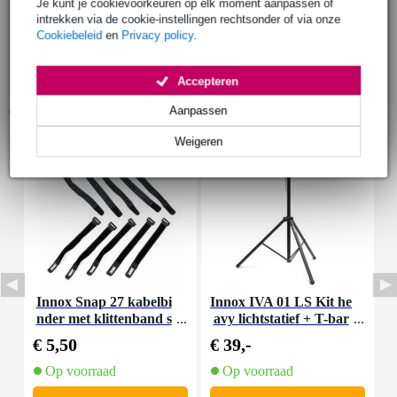
Je kunt je cookievoorkeuren op elk moment aanpassen of
intrekken via de cookie-instellingen rechtsonder of via onze
Cookiebeleid
en
Privacy policy
.
Accepteren
Accessoires (9)
Aanpassen
Weigeren
Innox Snap 27 kabelbi
Innox IVA 01 LS Kit he
I
nder met klittenband s
avy lichtstatief + T-bar
mal zwart (10 stuks)
€ 5,50
€ 39,-
€
Op voorraad
Op voorraad