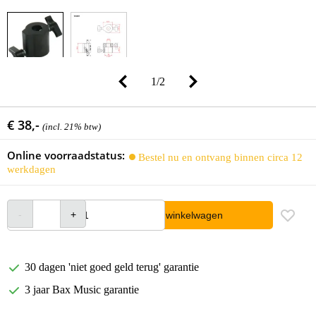
1
/
2
€ 38,-
(incl. 21% btw)
Online voorraadstatus:
Bestel nu en ontvang binnen circa 12
werkdagen
In winkelwagen
30 dagen 'niet goed geld terug' garantie
3 jaar Bax Music garantie