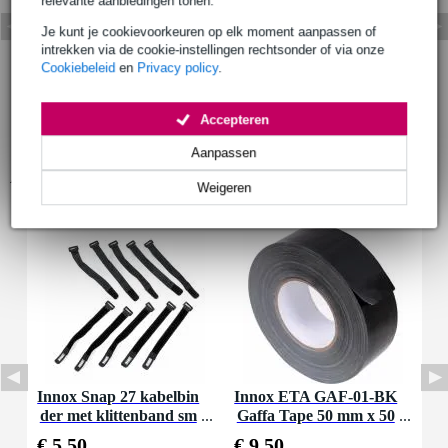
relevante aanbiedingen tonen.
Je kunt je cookievoorkeuren op elk moment aanpassen of
intrekken via de cookie-instellingen rechtsonder of via onze
Cookiebeleid
en
Privacy policy
.
Accepteren
Aanpassen
Accessoires (2)
Weigeren
Innox Snap 27 kabelbin
Innox ETA GAF-01-BK
der met klittenband sm
Gaffa Tape 50 mm x 50
al zwart (10 stuks)
m zwart
€ 5,50
€ 9,50