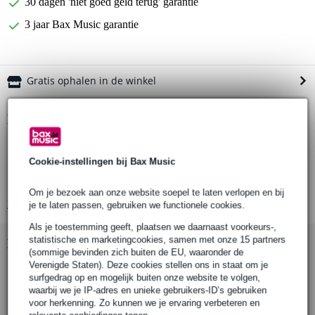
30 dagen 'niet goed geld terug' garantie
3 jaar Bax Music garantie
Gratis ophalen in de winkel
Productinformatie
Stagg speakerkabel
Cookie-instellingen bij Bax Music
connectoren: 6.3 mm mono-jack
lengte: 6 m
Om je bezoek aan onze website soepel te laten verlopen en bij
Bekijk alle productspecificaties
je te laten passen, gebruiken we functionele cookies.
Als je toestemming geeft, plaatsen we daarnaast voorkeurs-,
statistische en marketingcookies, samen met onze 15 partners
Bekijk ook eens (1)
(sommige bevinden zich buiten de EU, waaronder de
Verenigde Staten). Deze cookies stellen ons in staat om je
surfgedrag op en mogelijk buiten onze website te volgen,
waarbij we je IP-adres en unieke gebruikers-ID’s gebruiken
voor herkenning. Zo kunnen we je ervaring verbeteren en