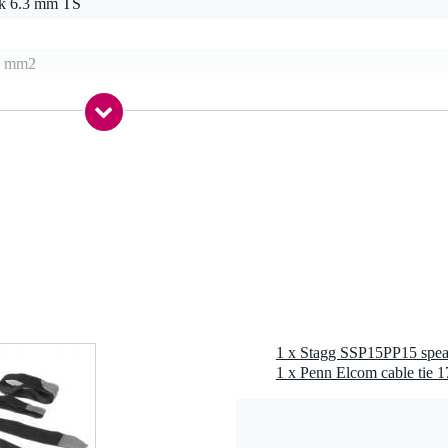
ck 6.3 mm TS
5 mm2
0 gr
0 x 21,0 x 7,0 cm
eakerkabel
5 mm
1 x Penn Elcom cable tie 1