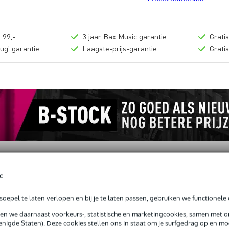
 99,-
3 jaar Bax Music garantie
Grati
ug' garantie
Laagste-prijs-garantie
Grati
c
oepel te laten verlopen en bij je te laten passen, gebruiken we functionele 
sen we daarnaast voorkeurs-, statistische en marketingcookies, samen met 
2 jack - jack 15 meter
nigde Staten). Deze cookies stellen ons in staat om je surfgedrag op en mog