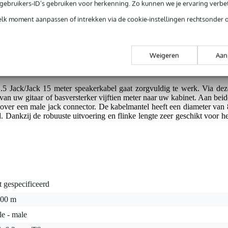
e gebruikers-ID’s gebruiken voor herkenning. Zo kunnen we je ervaring verb
elk moment aanpassen of intrekken via de cookie-instellingen rechtsonder 
g je alleen garantie op fabrieksfouten.
rieksfouten.
Weigeren
Aan
 Jack/Jack 15 meter speakerkabel gaat zorgvuldig te werk. Via dez
 van uw gitaar of basversterker vijftien meter naar uw kabinet. Aan beid
 over een male jack connector. De kabelmantel heeft een diameter van 
. Dankzij de robuuste uitvoering en flinke lengte zeer geschikt voor he
t gespecificeerd
.00 m
e - male