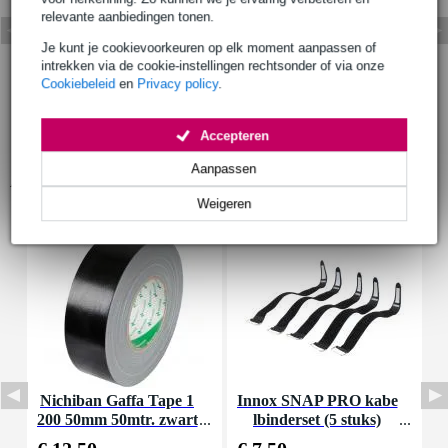
relevante aanbiedingen tonen.
Je kunt je cookievoorkeuren op elk moment aanpassen of
intrekken via de cookie-instellingen rechtsonder of via onze
Cookiebeleid
en
Privacy policy
.
Accepteren
Aanpassen
Accessoires (12)
Weigeren
Nichiban Gaffa Tape 1
Innox SNAP PRO kabe
D
200 50mm 50mtr. zwart
lbinderset (5 stuks)
r
e