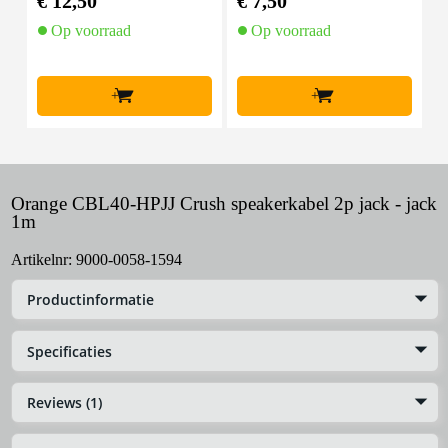
€ 12,50
€ 7,50
€
Op voorraad
Op voorraad
+
+
Orange CBL40-HPJJ Crush speakerkabel 2p jack - jack
1m
Artikelnr:
9000-0058-1594
Productinformatie
Specificaties
Reviews (1)