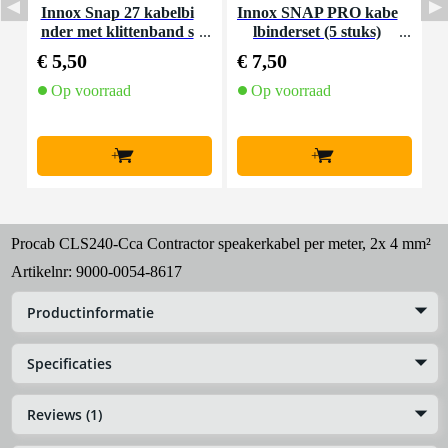
Innox Snap 27 kabelbi
Innox SNAP PRO kabe
nder met klittenband s
lbinderset (5 stuks)
K
mal zwart (10 stuks)
€ 5,50
€ 7,50
€
Op voorraad
Op voorraad
+
+
Procab CLS240-Cca Contractor speakerkabel per meter, 2x 4 mm²
Artikelnr:
9000-0054-8617
Productinformatie
Specificaties
Reviews (1)