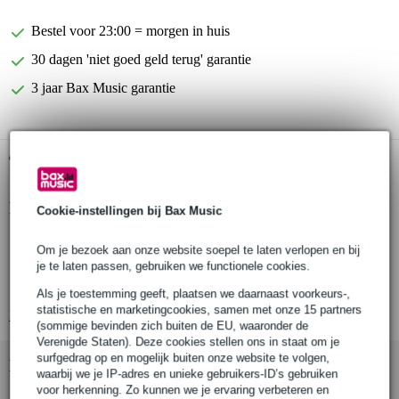
Bestel voor 23:00 = morgen in huis
30 dagen 'niet goed geld terug' garantie
3 jaar Bax Music garantie
Gratis ophalen in de winkel
Productinformatie
Cookie-instellingen bij Bax Music
Procab CLS240 luidsprekerkabel
Om je bezoek aan onze website soepel te laten verlopen en bij
CPR normering: Cca - s1b, d0, a1
je te laten passen, gebruiken we functionele cookies.
aantal aders: 2
Als je toestemming geeft, plaatsen we daarnaast voorkeurs-,
statistische en marketingcookies, samen met onze 15 partners
Bekijk alle productspecificaties
(sommige bevinden zich buiten de EU, waaronder de
Verenigde Staten). Deze cookies stellen ons in staat om je
surfgedrag op en mogelijk buiten onze website te volgen,
Bekijk ook eens (1)
waarbij we je IP-adres en unieke gebruikers-ID’s gebruiken
voor herkenning. Zo kunnen we je ervaring verbeteren en