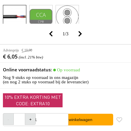
1
/
3
Adviesprijs
€ 10,90
€ 6,05
(incl. 21% btw)
Online voorraadstatus:
Op voorraad
Nog 9 stuks op voorraad in ons magazijn
(en nog 2 stuks op voorraad bij de leverancier)
10% EXTRA KORTING MET
CODE: EXTRA10
In winkelwagen