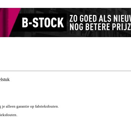
lstuk
g je alleen garantie op fabrieksfouten.
rieksfouten.