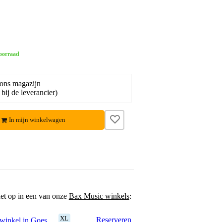
oorraad
 ons magazijn
bij de leverancier)
In mijn winkelwagen
het op in een van onze
Bax Music winkels
:
XL
Reserveren
winkel in Goes