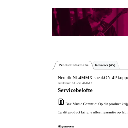
Productinformatie
Reviews
(45)
Neutrik NL4MMX speakON 4P koppe
Artikelnr:
AU-NL4MMX
Servicebelofte
Bax Music Garantie
: Op dit product krij
Op dit product krijg je alleen garantie op fab
Algemeen