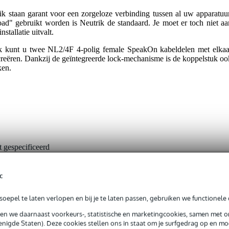
 staan garant voor een zorgeloze verbinding tussen al uw apparatuur
ad" gebruikt worden is Neutrik de standaard. Je moet er toch niet aa
stallatie uitvalt.
kunt u twee NL2/4F 4-polig female SpeakOn kabeldelen met elkaa
creëren. Dankzij de geïntegreerde lock-mechanisme is de koppelstuk oo
ken.
t gespecificeerd
nee
c
eldeel
e - male
oepel te laten verlopen en bij je te laten passen, gebruiken we functionele 
grendelbare speakeraansluiting 4p
sen we daarnaast voorkeurs-, statistische en marketingcookies, samen met 
nigde Staten). Deze cookies stellen ons in staat om je surfgedrag op en mog
t van toepassing