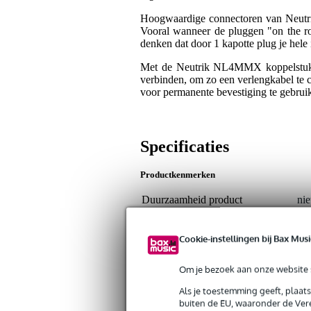
Hoogwaardige connectoren van Neutrik
Vooral wanneer de pluggen "on the ro
denken dat door 1 kapotte plug je hele in
Met de Neutrik NL4MMX koppelstuk 
verbinden, om zo een verlengkabel te 
voor permanente bevestiging te gebrui
Specificaties
Productkenmerken
Duurzaamheid product
nie
Haakse connector
Cookie-instellingen bij Bax Musi
Kabeldeel / chassisdeel
kab
Male / female
mal
Om je bezoek aan onze website s
Type audio connector
ver
Als je toestemming geeft, plaat
buiten de EU, waaronder de Vere
Type plug bevestiging
nie