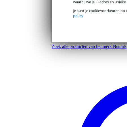
waarbij we je IP-adres en uniek
Gewicht en afmetingen inclusief verpakking
Je kunt je cookievoorkeuren op 
policy
.
Gewicht
50 
(incl. verpakking)
Afmeting
9,0
(incl. verpakking)
Andere producten van Neutrik
Productspecificaties
Zoek alle producten van het merk Neutrik
4 Polig
speakON verbinding