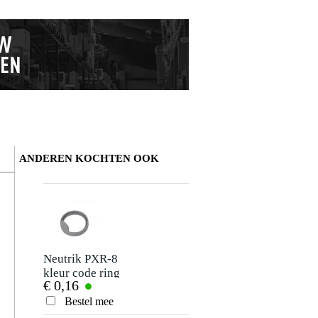
ANDEREN KOCHTEN OOK
Schrijf zelf een review
Je naam
Gérard Crals
28 maart 2025
Neutrik PXR-8
kleur code ring
€ 0,16
grijs voor
5
Je beoordeling
Schreef het volgende over
jackpluggen
Neutrik NL4MMX speakON 4P koppel
Bestel mee
Neutrik PX-serie