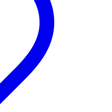
Tim Van L.
25 januari 2023
5
Schreef het volgende over
Neutrik NL4MMX speakON 4P koppel
Heel handig doet wat het moet doen. Verbind 2 kabels is simpel.
Troy Derden
22 september 2020
5
Schreef het volgende over
Neutrik NL4MMX speakON 4P koppel
Goed spul, prima connectoren om een koppeltje speakon kabels 
aan te merken. Wel eerst even proberen voor je ze echt nodig 
dummy proof.
Nico L.
8 juni 2020
5
Schreef het volgende over
Neutrik NL4MMX speakON 4P koppel
Zeer goede koppelstuk.