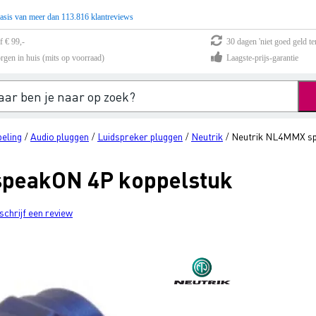
asis van meer dan 113.816 klantreviews
f € 99,-
30 dagen 'niet goed geld te
rgen in huis (mits op voorraad)
Laagste-prijs-garantie
eling
Audio pluggen
Luidspreker pluggen
Neutrik
Neutrik NL4MMX sp
/
/
/
/
peakON 4P koppelstuk
schrijf een review