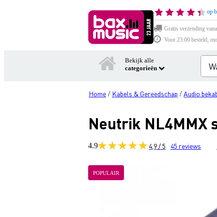
op b
Gratis verzending vana
Voor 23:00 besteld, mo
Bekijk alle
categorieën
Home
Kabels & Gereedschap
Audio bekab
/
/
Neutrik NL4MMX s
4.9
4,9 / 5
45
reviews
POPULAIR