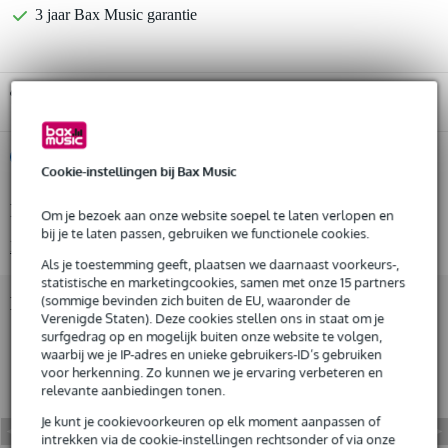
3 jaar Bax Music garantie
Gratis ophalen in de winkel
%
Huur dit product
Cookie-instellingen bij Bax Music
Productinformatie
Om je bezoek aan onze website soepel te laten verlopen en
Huur dit product al vanaf 47 euro per maand
bij je te laten passen, gebruiken we functionele cookies.
Huur meerdere producten tegelijk: min. € 300,- en max.
Bekijk alle productspecificaties
€ 2.500,-
Als je toestemming geeft, plaatsen we daarnaast voorkeurs-,
Gratis
thuisbezorgd of op te halen in de winkel
statistische en marketingcookies, samen met onze 15 partners
Al na 4 maanden maandelijks opzegbaar
(sommige bevinden zich buiten de EU, waaronder de
Bekijk ook eens (1)
De mogelijkheid om je product(en) met korting te kopen
Verenigde Staten). Deze cookies stellen ons in staat om je
Snelle vervanging door Bax Music bij een defect
surfgedrag op en mogelijk buiten onze website te volgen,
waarbij we je IP-adres en unieke gebruikers-ID’s gebruiken
voor herkenning. Zo kunnen we je ervaring verbeteren en
relevante aanbiedingen tonen.
Huur dit product
Je kunt je cookievoorkeuren op elk moment aanpassen of
intrekken via de cookie-instellingen rechtsonder of via onze