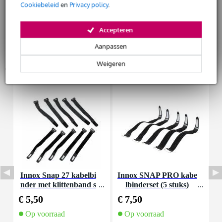
Cookiebeleid
en
Privacy policy
.
Accepteren
Aanpassen
Weigeren
Accessoires (14)
Innox Snap 27 kabelbi
Innox SNAP PRO kabe
nder met klittenband s
lbinderset (5 stuks)
K
mal zwart (10 stuks)
€ 5,50
€ 7,50
€
Op voorraad
Op voorraad