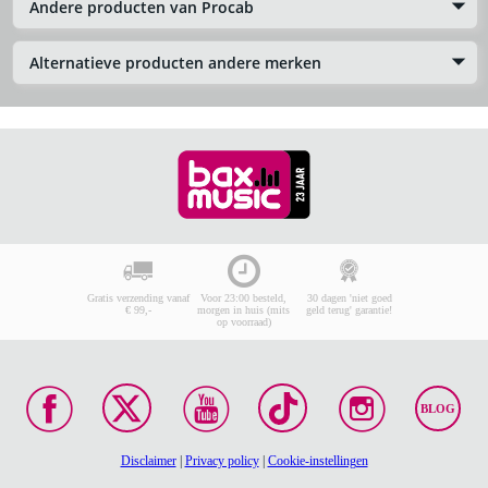
Andere producten van Procab
Alternatieve producten andere merken
Gratis verzending vanaf
Voor 23:00 besteld,
30 dagen 'niet goed
€ 99,-
morgen in huis (mits
geld terug' garantie!
op voorraad)
BLOG
Disclaimer
|
Privacy policy
|
Cookie-instellingen