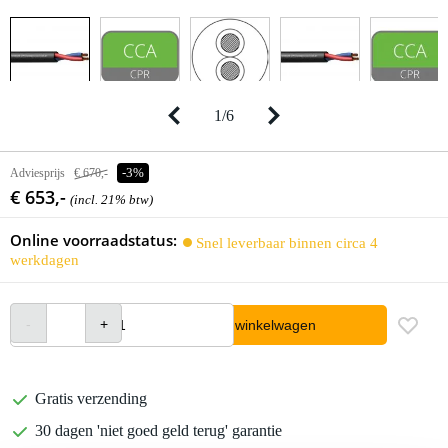
1
/
6
Adviesprijs
€ 670,-
-3%
€ 653,-
(incl. 21% btw)
Online voorraadstatus:
Snel leverbaar binnen circa 4
werkdagen
In winkelwagen
Gratis verzending
30 dagen 'niet goed geld terug' garantie