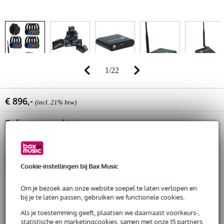
1
/
22
€ 896,-
(incl. 21% btw)
Online voorraadstatus:
Bestel nu en ontvang binnen circa 12
weken
In winkelwagen
Cookie-instellingen bij Bax Music
Om je bezoek aan onze website soepel te laten verlopen en
bij je te laten passen, gebruiken we functionele cookies.
Gratis verzending
Als je toestemming geeft, plaatsen we daarnaast voorkeurs-,
30 dagen 'niet goed geld terug' garantie
statistische en marketingcookies, samen met onze 15 partners