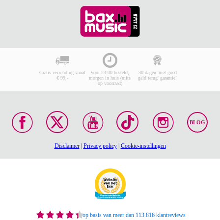
Gratis verzending vanaf
Voor 23:00 besteld,
30 dagen 'niet goed
€ 99,-
morgen in huis (mits
geld terug' garantie!
op voorraad)
BLOG
Disclaimer
|
Privacy policy
|
Cookie-instellingen
op basis van meer dan 113.816 klantreviews