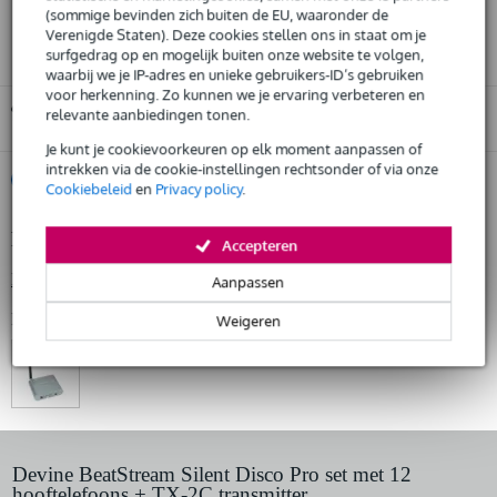
(sommige bevinden zich buiten de EU, waaronder de
3 jaar Bax Music garantie
Verenigde Staten). Deze cookies stellen ons in staat om je
surfgedrag op en mogelijk buiten onze website te volgen,
waarbij we je IP-adres en unieke gebruikers-ID’s gebruiken
voor herkenning. Zo kunnen we je ervaring verbeteren en
Gratis ophalen in de winkel
relevante aanbiedingen tonen.
Je kunt je cookievoorkeuren op elk moment aanpassen of
intrekken via de cookie-instellingen rechtsonder of via onze
%
Huur dit product
Cookiebeleid
en
Privacy policy
.
Productinformatie
Accepteren
Huur dit product al vanaf 64 euro per maand
Huur meerdere producten tegelijk: min. € 300,- en max.
Bekijk alle productspecificaties
Aanpassen
€ 2.500,-
Gratis
thuisbezorgd of op te halen in de winkel
Bekijk ook eens (1)
Weigeren
Al na 4 maanden maandelijks opzegbaar
De mogelijkheid om je product(en) met korting te kopen
Snelle vervanging door Bax Music bij een defect
Huur dit product
Devine BeatStream Silent Disco Pro set met 12
hooftelefoons + TX-2C transmitter