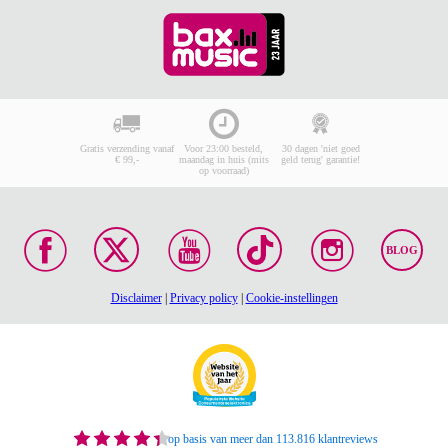
Gratis verzending vanaf
Voor 23:00 besteld,
30 dagen 'niet goed
€ 99,-
maandag in huis (mits
geld terug' garantie!
op voorraad)
BLOG
Disclaimer
|
Privacy policy
|
Cookie-instellingen
op basis van meer dan 113.816 klantreviews