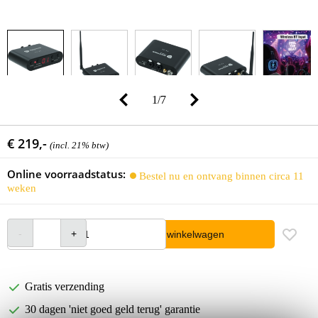
1
/
7
€ 219,-
(incl. 21% btw)
Online voorraadstatus:
Bestel nu en ontvang binnen circa 11
weken
In winkelwagen
Gratis verzending
30 dagen 'niet goed geld terug' garantie