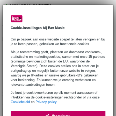
3 jaar Bax Music garantie
Gratis ophalen in de winkel
Cookie-instellingen bij Bax Music
Kies nu voor 2 jaar extra Bax Music garantie en meer
Om je bezoek aan onze website soepel te laten verlopen en bij
voordelen
je te laten passen, gebruiken we functionele cookies.
€ 10,95 eenmalig
Als je toestemming geeft, plaatsen we daarnaast voorkeurs-,
statistische en marketingcookies, samen met onze 15 partners
(sommige bevinden zich buiten de EU, waaronder de
Productinformatie
Verenigde Staten). Deze cookies stellen ons in staat om je
surfgedrag op en mogelijk buiten onze website te volgen,
modulatie: UHF
waarbij we je IP-adres en unieke gebruikers-ID’s gebruiken
bereik: max. 300 m (open veld)
voor herkenning. Zo kunnen we je ervaring verbeteren en
relevante aanbiedingen tonen.
zendfrequentie: 863 - 865 MHz
Je kunt je cookievoorkeuren op elk moment aanpassen of
Bekijk alle productspecificaties
intrekken via de cookie-instellingen rechtsonder of via onze
Cookiebeleid
en
Privacy policy
.
Bekijk ook eens (3)
Accepteren