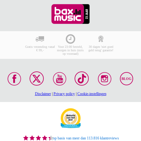
Gratis verzending vanaf
Voor 23:00 besteld,
30 dagen 'niet goed
€ 99,-
morgen in huis (mits
geld terug' garantie!
op voorraad)
BLOG
Disclaimer
|
Privacy policy
|
Cookie-instellingen
op basis van meer dan 113.816 klantreviews