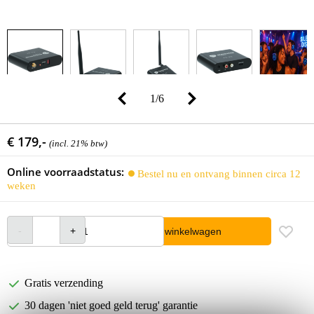
1
/
6
€ 179,-
(incl. 21% btw)
Online voorraadstatus:
Bestel nu en ontvang binnen circa 12
weken
In winkelwagen
Gratis verzending
30 dagen 'niet goed geld terug' garantie