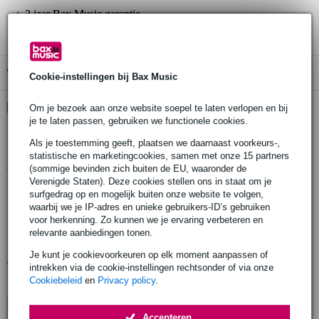
3 jaar Bax Music garantie
Gratis ophalen in de winkel
Cookie-instellingen bij Bax Music
Kies nu voor 2 jaar extra Bax Music garantie en meer
Om je bezoek aan onze website soepel te laten verlopen en bij
voordelen
je te laten passen, gebruiken we functionele cookies.
€ 8,95 eenmalig
Als je toestemming geeft, plaatsen we daarnaast voorkeurs-,
statistische en marketingcookies, samen met onze 15 partners
(sommige bevinden zich buiten de EU, waaronder de
Productinformatie
Verenigde Staten). Deze cookies stellen ons in staat om je
surfgedrag op en mogelijk buiten onze website te volgen,
modulatie: UHF
waarbij we je IP-adres en unieke gebruikers-ID’s gebruiken
bereik: max. 300 m (open veld)
voor herkenning. Zo kunnen we je ervaring verbeteren en
relevante aanbiedingen tonen.
zendfrequentie: 863 - 865 MHz
Je kunt je cookievoorkeuren op elk moment aanpassen of
Bekijk alle productspecificaties
intrekken via de cookie-instellingen rechtsonder of via onze
Cookiebeleid
en
Privacy policy
.
Bekijk ook eens (3)
Accepteren