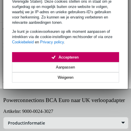
Verenigde Staten). Deze cookies stellen ons in staat om je
3 jaar Bax Music garantie
surfgedrag op en mogelijk buiten onze website te volgen,
waarbij we je IP-adres en unieke gebruikers-ID’s gebruiken
voor herkenning. Zo kunnen we je ervaring verbeteren en
relevante aanbiedingen tonen.
Gratis ophalen in de winkel
Je kunt je cookievoorkeuren op elk moment aanpassen of
intrekken via de cookie-instellingen rechtsonder of via onze
Cookiebeleid
en
Privacy policy
.
Productinformatie
verloopadapter
Accepteren
van 2-pins Euro-stekker (type C) naar UK-stekker (type G)
Aanpassen
geschikt voor 'platte', ongeaarde stekkers
Weigeren
Bekijk alle productspecificaties
Powerconnections BCA Euro naar UK verloopadapter
Artikelnr:
9000-0024-3027
Productinformatie