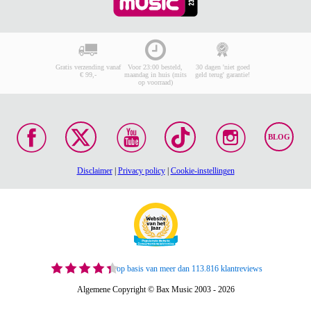
Gratis verzending vanaf
Voor 23:00 besteld,
30 dagen 'niet goed
€ 99,-
maandag in huis (mits
geld terug' garantie!
op voorraad)
BLOG
Disclaimer
|
Privacy policy
|
Cookie-instellingen
op basis van meer dan 113.816 klantreviews
Algemene Copyright © Bax Music 2003 - 2026