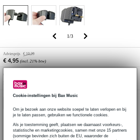
1
/
3
Adviesprijs
€ 10,20
€ 4,95
(incl. 21% btw)
Online voorraadstatus:
Op voorraad
Nog 2800 stuks op voorraad in ons magazijn
Cookie-instellingen bij Bax Music
In winkelwagen
Om je bezoek aan onze website soepel te laten verlopen en bij
je te laten passen, gebruiken we functionele cookies.
Als je toestemming geeft, plaatsen we daarnaast voorkeurs-,
Bestel nu = maandag in huis
statistische en marketingcookies, samen met onze 15 partners
(sommige bevinden zich buiten de EU, waaronder de
30 dagen 'niet goed geld terug' garantie