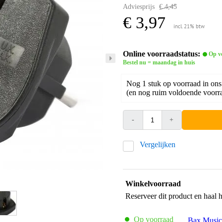
Adviesprijs
€ 4,45
€ 3,97
incl. 21% btw
Online voorraadstatus:
Op v
Bestel nu = maandag in huis
Nog 1 stuk op voorraad in ons
(en nog ruim voldoende voorra
-
+
Vergelijken
Winkelvoorraad
Reserveer dit product en haal 
Op voorraad
Bax Music