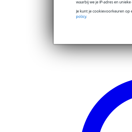
waarbij we je IP-adres en uniek
male EU randaarde-connector
female UK connector
Je kunt je cookievoorkeuren op 
kleur: zwart
policy
.
230V/240V AC
Andere producten van DAP
Zoek alle producten van het merk DAP