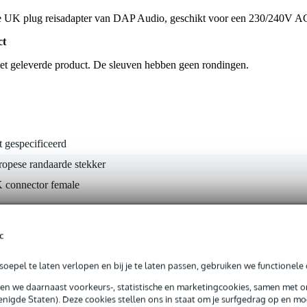
e UK plug reisadapter van DAP Audio, geschikt voor een 230/240V A
ct
 het geleverde product. De sleuven hebben geen rondingen.
t gespecificeerd
ropese randaarde stekker
 connector female
c
0 gr
 x 5,0 x 4,0 cm
oepel te laten verlopen en bij je te laten passen, gebruiken we functionele 
sen we daarnaast voorkeurs-, statistische en marketingcookies, samen met 
nigde Staten). Deze cookies stellen ons in staat om je surfgedrag op en mog