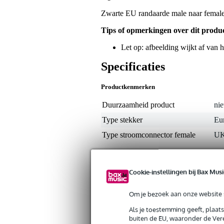
Zwarte EU randaarde male naar femal
Tips of opmerkingen over dit produ
Let op: afbeelding wijkt af van
Specificaties
Productkenmerken
Duurzaamheid product
nie
Type stekker
Eu
Type stroomconnector female
UK
Gewicht en afmetingen inclusief verpakking
Cookie-instellingen bij Bax Musi
Gewicht
10
(incl. verpakking)
Afmeting
5,0
(incl. verpakking)
Om je bezoek aan onze website s
Als je toestemming geeft, plaat
Productspecificaties
buiten de EU, waaronder de Vere