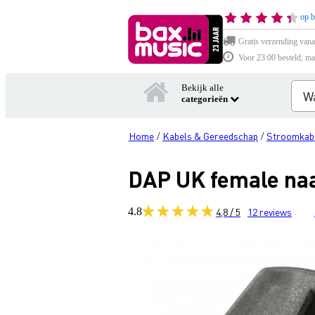
op b
Gratis verzending vana
Voor 23:00 besteld, ma
Bekijk alle
categorieën
Home
Kabels & Gereedschap
Stroomkabe
/
/
DAP UK female na
4.8
4,8 / 5
12
reviews