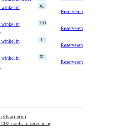
XL
 winkel in
Reserveren
XXL
 winkel in
Reserveren
m
L
 winkel in
Reserveren
XL
 winkel in
Reserveren
n
s retourneren
s CO2-neutrale verzending