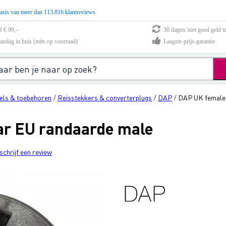
asis van meer dan 113.816 klantreviews
f € 99,-
30 dagen 'niet goed geld te
andag in huis (mits op voorraad)
Laagste-prijs-garantie
ls & toebehoren
Reisstekkers & converterplugs
DAP
DAP UK female 
/
/
/
ar EU randaarde male
schrijf een review