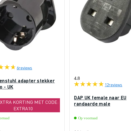
6
reviews
4.8
enstuhl adapter stekker
12
reviews
o - UK
DAP UK female naar EU
EXTRA KORTING MET CODE:
randaarde male
EXTRA10
orraad
Op voorraad