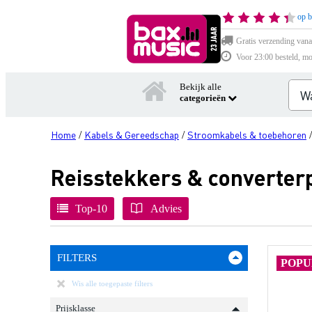
op b
Gratis verzending vana
Voor 23:00 besteld, mo
Bekijk alle
categorieën
Home
Kabels & Gereedschap
Stroomkabels & toebehoren
/
/
Reisstekkers & converter
Top-10
Advies
FILTERS
POPU
Wis alle toegepaste filters
Prijsklasse