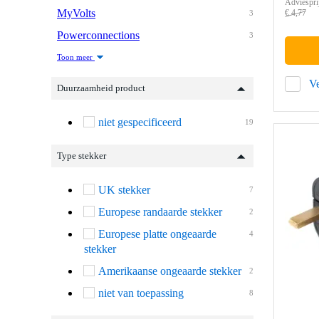
Adviespri
MyVolts
€ 4,77
3
Powerconnections
3
Toon meer
Ve
Duurzaamheid product
niet gespecificeerd
19
Type stekker
UK stekker
7
Europese randaarde stekker
2
Europese platte ongeaarde
4
stekker
Amerikaanse ongeaarde stekker
2
niet van toepassing
8