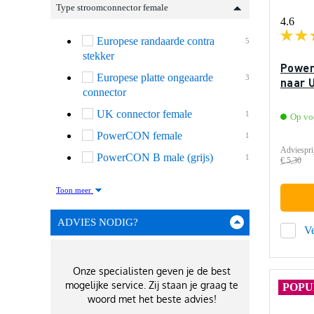
Type stroomconnector female
4.6
Europese randaarde contra
5
stekker
Power
Europese platte ongeaarde
3
naar 
connector
UK connector female
1
Op vo
PowerCON female
1
Adviespri
PowerCON B male (grijs)
1
€ 5,30
Toon meer
ADVIES NODIG?
Ve
Onze specialisten geven je de best
mogelijke service. Zij staan je graag te
POPU
woord met het beste advies!