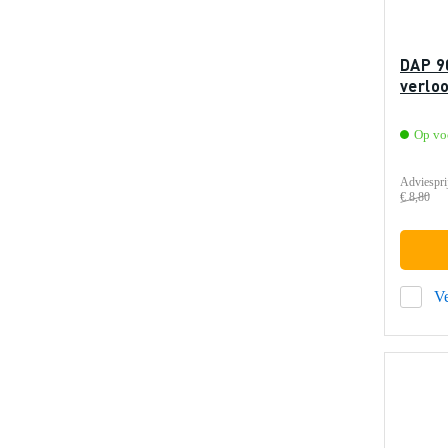
DAP 9
verlo
Op vo
Adviespri
€ 8,80
Ve