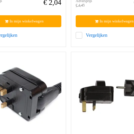
€ 2,04
js
Adviesprijs
€ 4,45
In mijn winkelwagen
In mijn winkelwagen
rgelijken
Vergelijken