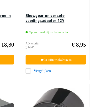
rue In
Showgear universele
voedingsadapter 12V
Op voorraad bij de leverancier
 18,80
€ 8,95
Adviesprijs
€ 12,40
In mijn winkelwagen
Vergelijken