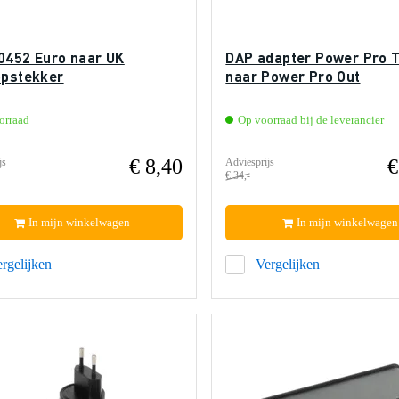
0452 Euro naar UK
DAP adapter Power Pro T
opstekker
naar Power Pro Out
orraad
Op voorraad bij de leverancier
€ 8,40
€
js
Adviesprijs
€ 34,-
In mijn winkelwagen
In mijn winkelwagen
rgelijken
Vergelijken