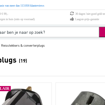
asis van meer dan 113.816 klantreviews
f € 99,-
30 dagen 'niet goed geld te
rgen in huis (mits op voorraad)
Laagste-prijs-garantie
Reisstekkers & converterplugs
/
plugs
(19)
LAIR