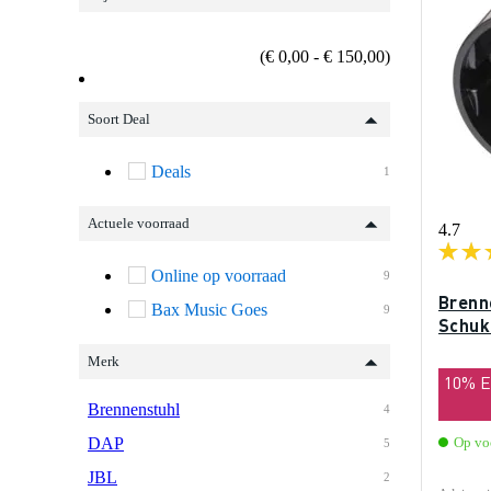
(€ 0,00 - € 150,00)
Soort Deal
Deals
1
Actuele voorraad
4.7
Online op voorraad
9
Brenn
Bax Music Goes
9
Schuk
Merk
10% 
Brennenstuhl
4
DAP
Op vo
5
JBL
2