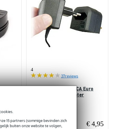
4
37
reviews
38-BK-
Powerconnections BCA Euro
naar UK verloopadapter
Op voorraad
cookies.
onze 15 partners (sommige bevinden zich
€ 3,95
€ 4,95
Adviesprijs
elijk buiten onze website te volgen,
€ 10,20