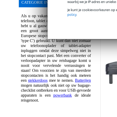
waarbij we je IP-adres en uniek
CATEGORIE INFORMATIE
Je kunt je cookievoorkeuren op 
policy
.
Als u op vakantie of op reis uw mobiele
telefoon, tablet of mp3-speler wil opladen,
Ve
hebt u al gauw een reisstekker nodig. In
een groot aantal landen worden geen
Europese stopcontacten (het zogenoemde
'type C') gebruikt. U kunt dan niet zomaar
uw telefoonoplader of tablet-adapter
inpluggen omdat deze simpelweg niet in
het stopcontact past. Met een converter of
verloopadapter in uw reisbagage komt u
nooit voor vervelende verrassingen te
staan! Om voorzien te zijn van meerdere
stopcontacten is het handig ook meteen
een
stekkerdoos
mee te nemen.
Batterijen
mogen natuurlijk ook niet op uw bagage-
checklist ontbreken en voor USB-gevoede
apparaten is een
powerbank
de ideale
reisgenoot.