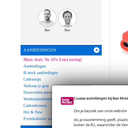
Bart
Bart
AANBIEDINGEN
Music deals: Nu 10% Extra korting!
Aanbiedingen
B-stock aanbiedingen
Cadeautips
Verkoop je gear
MyVol
Drumvellen personaliseren
c-ve 
Cookie-instellingen bij Bax Musi
Weekendaanbieding
Cadeaubonnen
Op vo
Om je bezoek aan onze website s
Hot & New
Eventkalender winkels
Als je toestemming geeft, plaat
€ 22
buiten de EU, waaronder de Vere