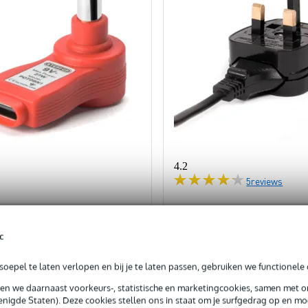
4.2
5
reviews
Powerconnections PC83
ts USB-C Step Up Tip, 9V
R-10A adapter Euro - UK
2.1mm/2.5mm verloopplug
c
Op voorraad
orraad
oepel te laten verlopen en bij je te laten passen, gebruiken we functionele 
sen we daarnaast voorkeurs-, statistische en marketingcookies, samen met 
Adviesprijs
,95
nigde Staten). Deze cookies stellen ons in staat om je surfgedrag op en mog
€ 5,80