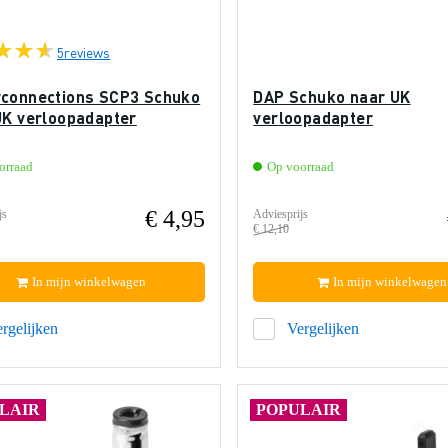
5
reviews
connections SCP3 Schuko
DAP Schuko naar UK
UK verloopadapter
verloopadapter
orraad
Op voorraad
€ 4,95
js
Adviesprijs
€ 12,10
In mijn winkelwagen
In mijn winkelwagen
rgelijken
Vergelijken
LAIR
POPULAIR