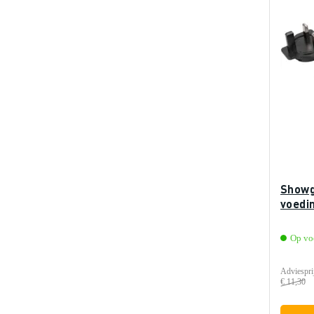
Showg
voedi
Op voo
Adviespri
€ 11,30