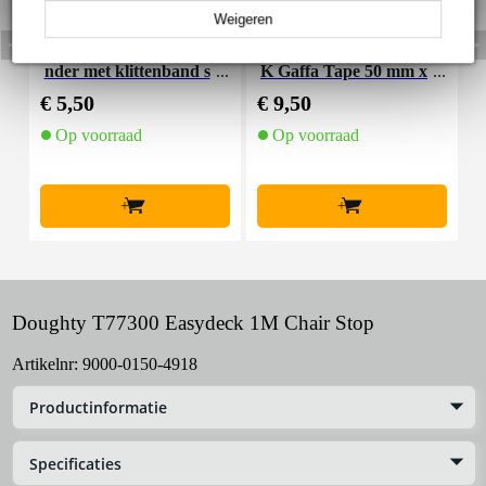
Weigeren
Innox Snap 27 kabelbi
Innox ETA GAF-01-B
I
nder met klittenband s
K Gaffa Tape 50 mm x
mal zwart (10 stuks)
50 m zwart
€ 5,50
€ 9,50
€
Op voorraad
Op voorraad
+
+
Doughty T77300 Easydeck 1M Chair Stop
Artikelnr:
9000-0150-4918
Productinformatie
Specificaties