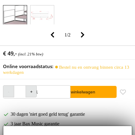
1
/
2
€ 49,-
(incl. 21% btw)
Online voorraadstatus:
Bestel nu en ontvang binnen circa 13
werkdagen
In winkelwagen
30 dagen 'niet goed geld terug' garantie
3 jaar Bax Music garantie