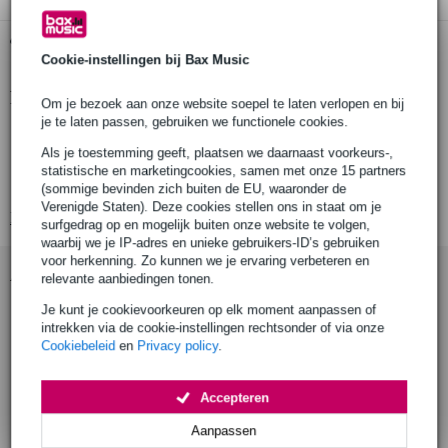
Gratis ophalen in de winkel
Cookie-instellingen bij Bax Music
Productinformatie
Om je bezoek aan onze website soepel te laten verlopen en bij
je te laten passen, gebruiken we functionele cookies.
Modelnaam: T77300
Als je toestemming geeft, plaatsen we daarnaast voorkeurs-,
Lengte: 1 m
statistische en marketingcookies, samen met onze 15 partners
Materiaal: mild staal
(sommige bevinden zich buiten de EU, waaronder de
Verenigde Staten). Deze cookies stellen ons in staat om je
Bekijk alle productspecificaties
surfgedrag op en mogelijk buiten onze website te volgen,
waarbij we je IP-adres en unieke gebruikers-ID’s gebruiken
voor herkenning. Zo kunnen we je ervaring verbeteren en
Accessoires (9)
relevante aanbiedingen tonen.
Je kunt je cookievoorkeuren op elk moment aanpassen of
intrekken via de cookie-instellingen rechtsonder of via onze
Cookiebeleid
en
Privacy policy
.
Accepteren
Aanpassen