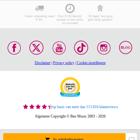
Gratis verzending vanaf
Voor 23:00 besteld,
30 dagen 'niet goed
€ 99,-
morgen in huis (mits
geld terug' garantie!
op voorraad)
BLOG
Disclaimer
|
Privacy policy
|
Cookie-instellingen
op basis van meer dan 113.816 klantreviews
Algemene Copyright © Bax Music 2003 - 2026
In winkelwagen