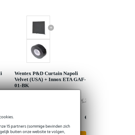
+
i
Wentex P&D Curtain Napoli
Velvet (USA) + Innox ETA GAF-
01-BK
€ 316,50
Adviesprijs
€ 313,50
€ 1,50
Jouw voordeel
€ 1,50
cookies.
€ 315,-
Nu als combinatie voor
€ 312,-
onze 15 partners (sommige bevinden zich
elijk buiten onze website te volgen,