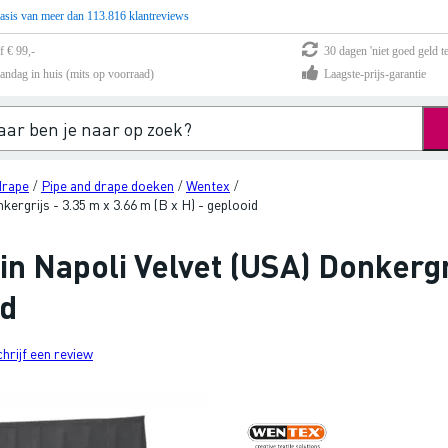
asis van meer dan 113.816 klantreviews
f € 99,-
30 dagen 'niet goed geld te
andag in huis (mits op voorraad)
Laagste-prijs-garantie
drape
Pipe and drape doeken
Wentex
/
/
/
rgrijs - 3.35 m x 3.66 m (B x H) - geplooid
 Napoli Velvet (USA) Donkergri
id
chrijf een review