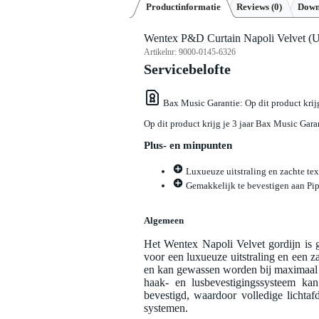
Productinformatie
Reviews
(0)
Down
Wentex P&D Curtain Napoli Velvet (US
Artikelnr:
9000-0145-6326
Servicebelofte
Bax Music Garantie
: Op dit product kri
Op dit product krijg je 3 jaar Bax Music Gara
Plus- en minpunten
Luxueuze uitstraling en zachte tex
Gemakkelijk te bevestigen aan Pi
Algemeen
Het Wentex Napoli Velvet gordijn is
voor een luxueuze uitstraling en een 
en kan gewassen worden bij maximaal 
haak- en lusbevestigingssysteem ka
bevestigd, waardoor volledige lichta
systemen.