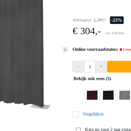
-23%
Adviesprijs
€ 395,-
€ 304,-
incl. 21% btw
Online voorraadstatus:
Lever
-
+
Bekijk ook eens (5)
Vergelijken
Kies nu voor 2 jaar extr