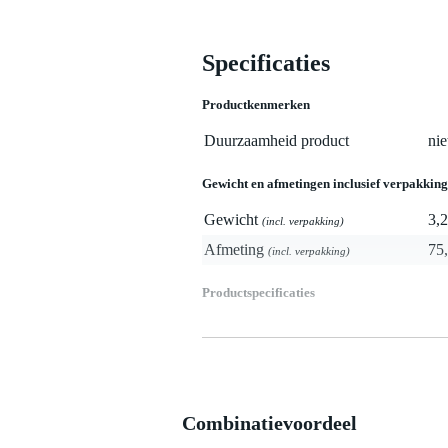
Specificaties
Productkenmerken
Duurzaamheid product
nie
Gewicht en afmetingen inclusief verpakking
Gewicht
3,2
(incl. verpakking)
Afmeting
75,
(incl. verpakking)
Productspecificaties
hoogte: 3,6579 m (12,001 ft)
breedte: 3,3528 m (11 ft)
gewicht: 3,19 kg (7,033 lb)
stofgewicht: 260 g/m² (0,852 oz/
Combinatievoordeel
kleur: donkergrijs