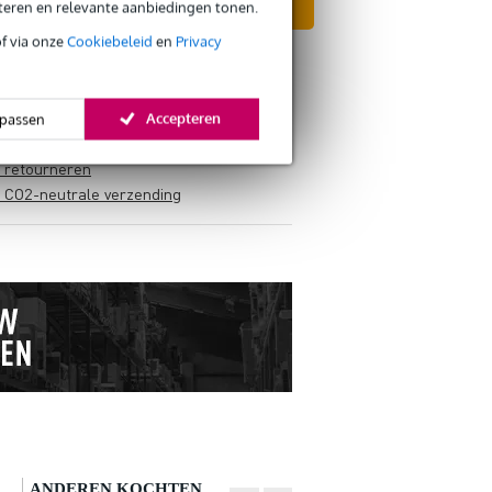
eteren en relevante aanbiedingen tonen.
In mijn winkelwagen
of via onze
Cookiebeleid
en
Privacy
Accepteren
passen
s retourneren
s CO2-neutrale verzending
ANDEREN KOCHTEN