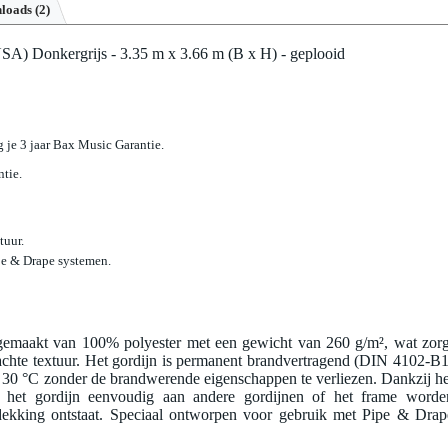
loads (2)
A) Donkergrijs - 3.35 m x 3.66 m (B x H) - geplooid
jg je 3 jaar Bax Music Garantie.
ntie.
tuur.
pe & Drape systemen.
 gemaakt van 100% polyester met een gewicht van 260 g/m², wat zorg
zachte textuur. Het gordijn is permanent brandvertragend (DIN 4102-B1
30 °C zonder de brandwerende eigenschappen te verliezen. Dankzij he
n het gordijn eenvoudig aan andere gordijnen of het frame worde
fdekking ontstaat. Speciaal ontworpen voor gebruik met Pipe & Drap