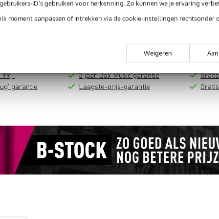
e gebruikers-ID’s gebruiken voor herkenning. Zo kunnen we je ervaring verb
In mijn winkelwagen
elk moment aanpassen of intrekken via de cookie-instellingen rechtsonder 
Productinformatie
Weigeren
Aan
 99,-
3 jaar Bax Music garantie
Grati
ug' garantie
Laagste-prijs-garantie
Grati