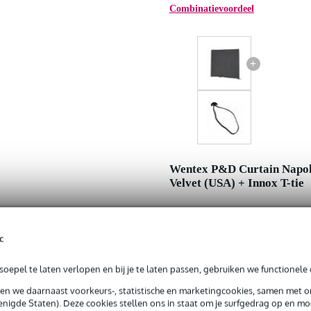
Combinatievoordeel
+
Wentex P&D Curtain Napol
Velvet (USA) + Innox T-tie
Adviesprijs
c
Jouw voordeel
oepel te laten verlopen en bij je te laten passen, gebruiken we functionele 
Nu als combinatie voor
sen we daarnaast voorkeurs-, statistische en marketingcookies, samen met 
nigde Staten). Deze cookies stellen ons in staat om je surfgedrag op en mog