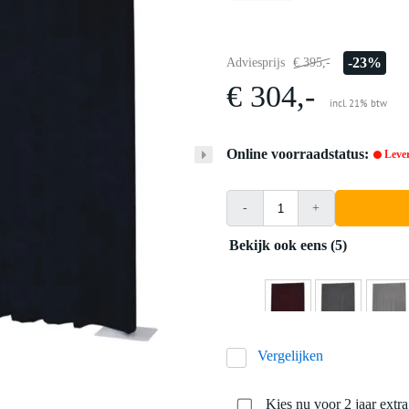
-23%
Adviesprijs
€ 395,-
€ 304,-
incl. 21% btw
Online voorraadstatus:
Lever
-
+
Bekijk ook eens (5)
Vergelijken
Kies nu voor 2 jaar extr