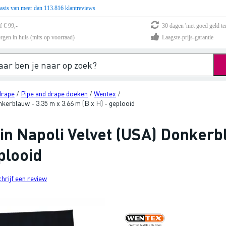
asis van meer dan 113.816 klantreviews
f € 99,-
30 dagen 'niet goed geld te
rgen in huis (mits op voorraad)
Laagste-prijs-garantie
drape
Pipe and drape doeken
Wentex
/
/
/
erblauw - 3.35 m x 3.66 m (B x H) - geplooid
n Napoli Velvet (USA) Donkerbl
plooid
chrijf een review