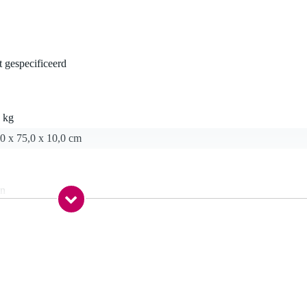
t gespecificeerd
 kg
0 x 75,0 x 10,0 cm
jn
 / 11 x 12 ft
 FR)
1 (IFR)
iddel, fosfaatvrij