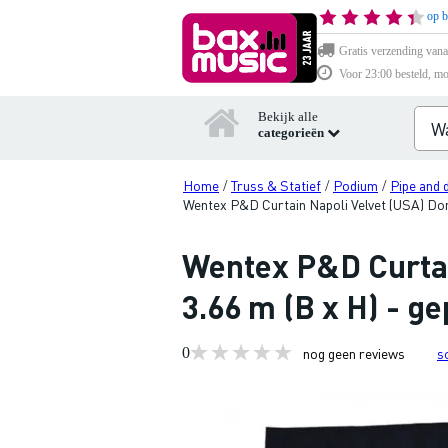
op b
Gratis verzending vana
Voor 23:00 besteld, mo
Bekijk alle
categorieën
Home
Truss & Statief
Podium
Pipe and 
/
/
/
Wentex P&D Curtain Napoli Velvet (USA) Donk
Wentex P&D Curtai
3.66 m (B x H) - ge
0
nog geen reviews
s