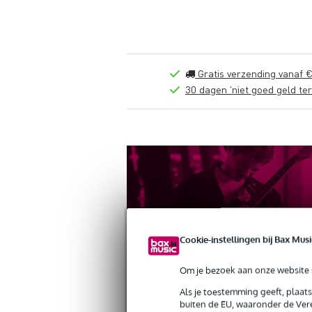
Gratis verzending vanaf €
30 dagen 'niet goed geld ter
Cookie-instellingen bij Bax Musi
Om je bezoek aan onze website s
Productinformatie
Reviews
(0)
Down
Als je toestemming geeft, plaat
buiten de EU, waaronder de Vere