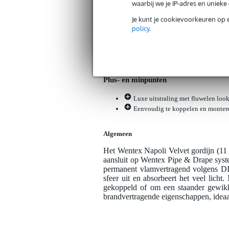
Wentex P&D Curtain Napoli Velvet (U
waarbij we je IP-adres en uniek
Artikelnr:
9000-0145-6313
Je kunt je cookievoorkeuren op 
Servicebelofte
policy
.
Bax Music Garantie
: Op dit product kri
Op dit product krijg je 3 jaar Bax Music Gara
Plus- en minpunten
Luxe uitstraling met fluwelen look
Eenvoudig te koppelen en monter
Algemeen
Het Wentex Napoli Velvet gordijn (11 
aansluit op Wentex Pipe & Drape syste
permanent vlamvertragend volgens DIN
sfeer uit en absorbeert het veel lich
gekoppeld of om een staander gewikk
brandvertragende eigenschappen, ideaa