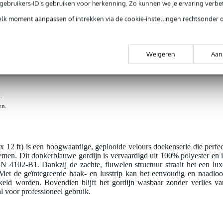
SA) Donkerblauw - 3.35 m x 3.66 m (B x H) - geplooid
e gebruikers-ID’s gebruiken voor herkenning. Zo kunnen we je ervaring verb
elk moment aanpassen of intrekken via de cookie-instellingen rechtsonder 
jg je 3 jaar Bax Music Garantie.
Weigeren
Aan
ntie.
.
en.
x 12 ft) is een hoogwaardige, geplooide velours doekenserie die perfec
men. Dit donkerblauwe gordijn is vervaardigd uit 100% polyester en i
 4102-B1. Dankzij de zachte, fluwelen structuur straalt het een lux
t. Met de geïntegreerde haak- en lusstrip kan het eenvoudig en naadloo
eld worden. Bovendien blijft het gordijn wasbaar zonder verlies va
l voor professioneel gebruik.