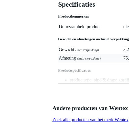
Specificaties
Productkenmerken
Duurzaamheid product
nie
Gewicht en afmetingen inclusief verpakking
Gewicht
3,2
(incl. verpakking)
Afmeting
75,
(incl. verpakking)
Productspecificaties
producttype: pipe & drape gordi
aantal stuks: 1
kleur: donkerblauw
afmetingen: 3.35 x 3.66 m (b x h)
gewicht: 3.19 kg
stofgewicht: 260 g/m²
Andere producten van Wentex
materiaal: 100% polyester (PES
uitvoering: geplooid velours
Zoek alle producten van het merk Wentex
vlamvertragend: ja, DIN 4102-B
wasbaar: ja, tot 30 °C, mild wasm