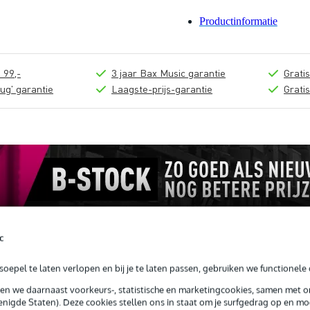
Productinformatie
 99,-
3 jaar Bax Music garantie
Grati
ug' garantie
Laagste-prijs-garantie
Grati
c
oepel te laten verlopen en bij je te laten passen, gebruiken we functionele 
loads (2)
sen we daarnaast voorkeurs-, statistische en marketingcookies, samen met 
nigde Staten). Deze cookies stellen ons in staat om je surfgedrag op en mog