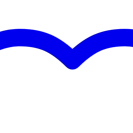
ig met stoom
hook & loop)
Drape systemen