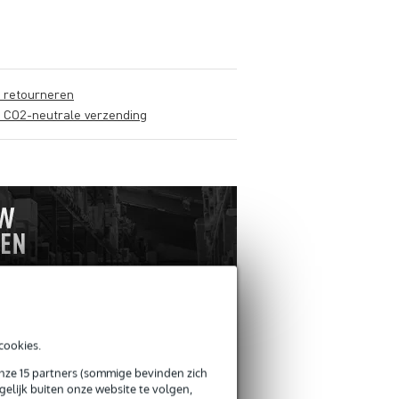
s retourneren
s CO2-neutrale verzending
cookies.
ANDEREN KOCHTEN
OOK
onze 15 partners (sommige bevinden zich
elijk buiten onze website te volgen,