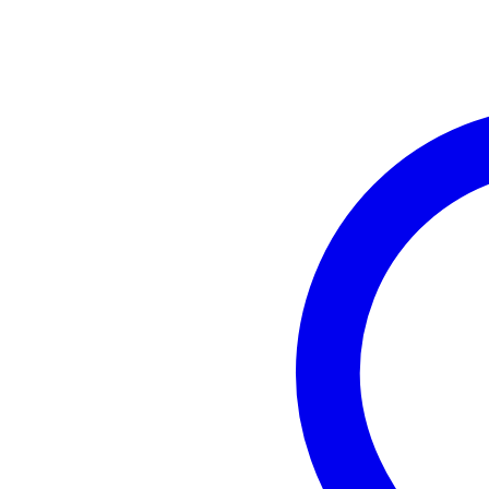
strijken: max. 110 °C, voorzicht
absorptie: neemt meeste licht op
bevestiging: haak- en lusstrip (
compatibiliteit: Wentex Pipe & 
inbegrepen: draagtas
artikelnummer: 97174
EAN: 8717748574442