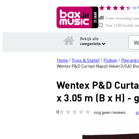
op b
Gratis verzending vana
Voor 23:00 besteld, ma
Bekijk alle
categorieën
Home
Truss & Statief
Podium
Pipe and 
/
/
/
Wentex P&D Curtain Napoli Velvet (USA) Bour
Wentex P&D Curtai
x 3.05 m (B x H) - 
0
nog geen reviews
s