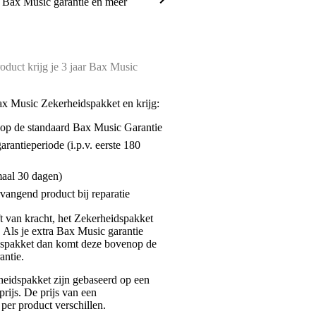
a Bax Music garantie en meer
oduct krijg je 3 jaar Bax Music
ax Music Zekerheidspakket en krijg:
enop de standaard Bax Music Garantie
garantieperiode (i.p.v. eerste 180
maal 30 dagen)
vangend product bij reparatie
jft van kracht, het Zekerheidspakket
. Als je extra Bax Music garantie
dspakket dan komt deze bovenop de
antie.
eidspakket zijn gebaseerd op een
rijs. De prijs van een
per product verschillen.