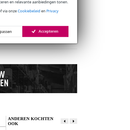
eteren en relevante aanbiedingen tonen.
of via onze
Cookiebeleid
en
Privacy
Accepteren
passen
s retourneren
s CO2-neutrale verzending
ANDEREN KOCHTEN
OOK