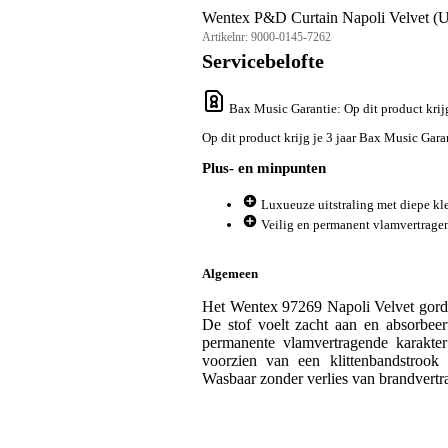
Wentex P&D Curtain Napoli Velvet (U
Artikelnr:
9000-0145-7262
Servicebelofte
Bax Music Garantie
: Op dit product kri
Op dit product krijg je 3 jaar Bax Music Gara
Plus- en minpunten
Luxueuze uitstraling met diepe kle
Veilig en permanent vlamvertrage
Algemeen
Het Wentex 97269 Napoli Velvet gordij
De stof voelt zacht aan en absorbeer
permanente vlamvertragende karakter
voorzien van een klittenbandstroo
Wasbaar zonder verlies van brandvert