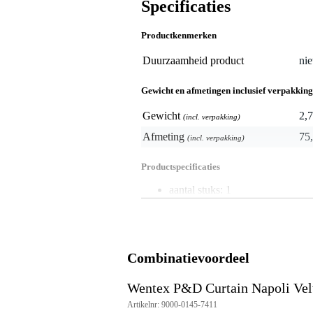
Specificaties
Productkenmerken
Duurzaamheid product
nie
Gewicht en afmetingen inclusief verpakking
Gewicht
2,7
(incl. verpakking)
Afmeting
75,
(incl. verpakking)
Productspecificaties
aantal stuks: 1
type: fluwelen Pipe & Drape-gor
afmetingen: 3,35 x 3,05 m (b x h
kleur: bourgondisch rood
materiaal: 100% polyester (PES
gewicht stof: 260 g/m² (7,67 oz/
Combinatievoordeel
totaalgewicht: 2,66 kg
afwerking: geplooid met klitten
Wentex P&D Curtain Napoli Velv
vlamvertragend: ja, DIN 4102-B
wasbaar: ja, op 30 °C met mild, 
Artikelnr: 9000-0145-7411