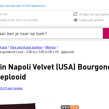
asis van meer dan 113.816 klantreviews
f € 99,-
30 dagen 'niet goed geld te
andag in huis (mits op voorraad)
Laagste-prijs-garantie
drape
Pipe and drape doeken
Wentex
/
/
/
gondisch rood - 3.35 m x 3.05 m (B x H) - geplooid
n Napoli Velvet (USA) Bourgond
geplooid
chrijf een review