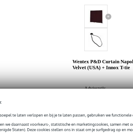
+
Wentex P&D Curtain Napol
Velvet (USA) + Innox T-tie
Adviesprijs
Jouw voordeel
c
Nu als combinatie voor
oepel te laten verlopen en bij je te laten passen, gebruiken we functionele 
sen we daarnaast voorkeurs-, statistische en marketingcookies, samen met 
In mijn winkelwagen
nigde Staten). Deze cookies stellen ons in staat om je surfgedrag op en mog