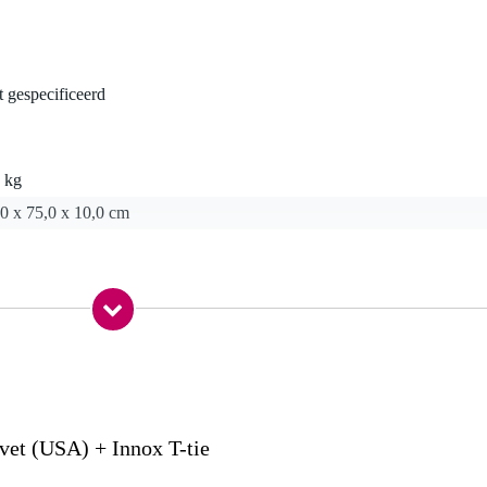
t gespecificeerd
 kg
0 x 75,0 x 10,0 cm
dijn
)
 FR)
yd²)
band (haakband)
et (USA) + Innox T-tie
1 (IFR)
fosfaatvrij wasmiddel