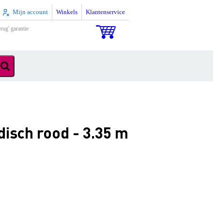
Mijn account
Winkels
Klantenservice
rug' garantie
isch rood - 3.35 m