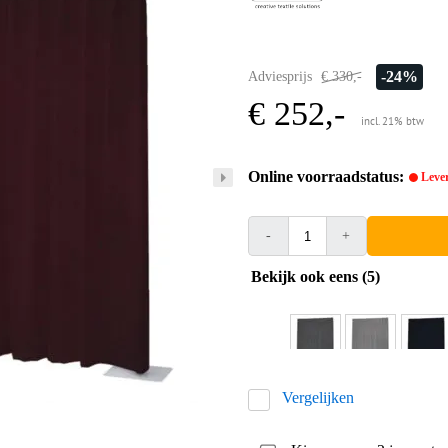
-24%
Adviesprijs
€ 330,-
€ 252,-
incl. 21% btw
Online voorraadstatus:
Lever
-
+
Bekijk ook eens (5)
Vergelijken