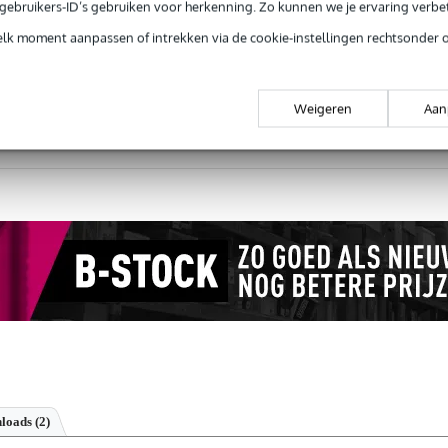
e gebruikers-ID’s gebruiken voor herkenning. Zo kunnen we je ervaring verb
elk moment aanpassen of intrekken via de cookie-instellingen rechtsonder 
Productinformatie
Weigeren
Aan
 99,-
3 jaar Bax Music garantie
Grati
ug' garantie
Laagste-prijs-garantie
Grati
loads (2)