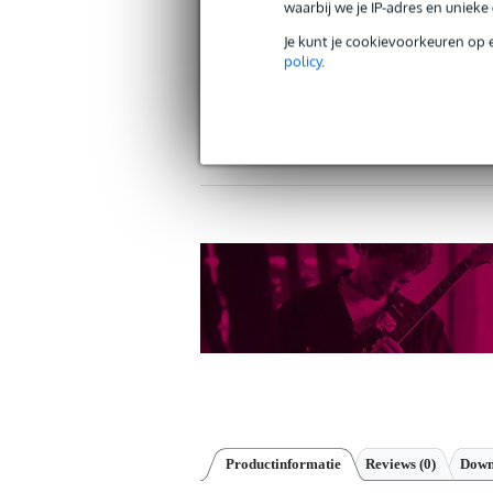
waarbij we je IP-adres en uniek
Je kunt je cookievoorkeuren op 
policy
.
Gratis verzending vanaf €
30 dagen 'niet goed geld ter
Productinformatie
Reviews
(0)
Down