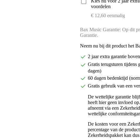
Kies nu voor 2 jaar extr
voordelen
€ 12,60 eenmalig
Bax Music Garantie: Op dit pr
Garantie.
Neem nu bij dit product het B
2 jaar extra garantie bov
Gratis terugsturen tijdens 
dagen)
60 dagen bedenktijd (nor
Gratis gebruik van een ver
De wettelijke garantie bli
heeft hier geen invloed op
afneemt via een Zekerhei
wettelijke conformiteitsgar
De kosten voor een Zekerh
percentage van de productp
Zekerheidspakket kan dus 