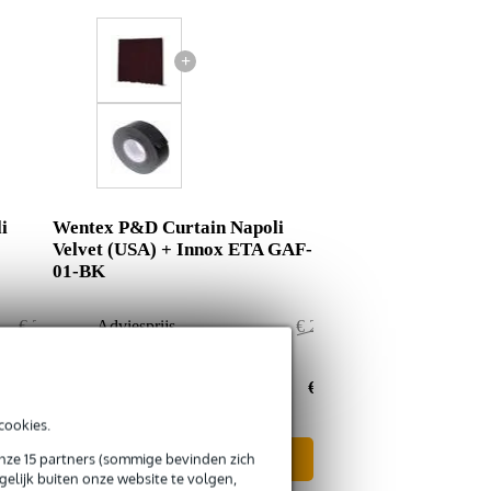
+
i
Wentex P&D Curtain Napoli
Velvet (USA) + Innox ETA GAF-
01-BK
€ 264,50
Adviesprijs
€ 261,50
€ 1,50
Jouw voordeel
€ 1,50
€ 263,-
Nu als combinatie voor
€ 260,-
cookies.
onze 15 partners (sommige bevinden zich
In mijn winkelwagen
elijk buiten onze website te volgen,