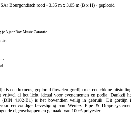
SA) Bourgondisch rood - 3.35 m x 3.05 m (B x H) - geplooid
jg je 3 jaar Bax Music Garantie.
ntie.
ur.
nd.
n is een luxueus, geplooid fluwelen gordijn met een chique uitstraling
t vrijwel al het licht, ideaal voor evenementen en podia. Dankzij he
 (DIN 4102-B1) is het bovendien veilig in gebruik. Dit gordijn i
k voor eenvoudige bevestiging aan Wentex Pipe & Drape-systemen
ragende eigenschappen en gemaakt van 100% polyester.