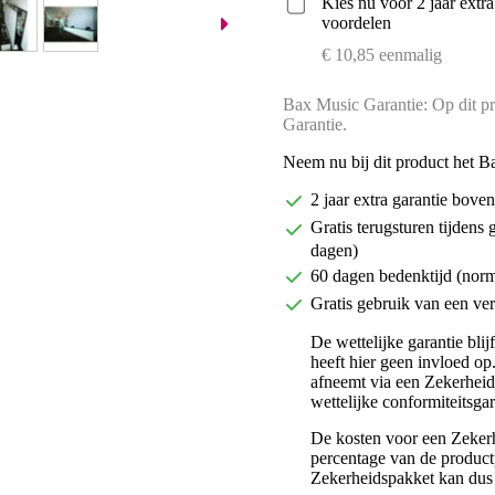
Kies nu voor 2 jaar extr
voordelen
€ 10,85 eenmalig
Bax Music Garantie: Op dit pr
Garantie.
Neem nu bij dit product het B
2 jaar extra garantie bov
Gratis terugsturen tijdens 
dagen)
60 dagen bedenktijd (nor
Gratis gebruik van een ver
De wettelijke garantie bli
heeft hier geen invloed op
afneemt via een Zekerhei
wettelijke conformiteitsgar
De kosten voor een Zekerh
percentage van de productp
Zekerheidspakket kan dus 