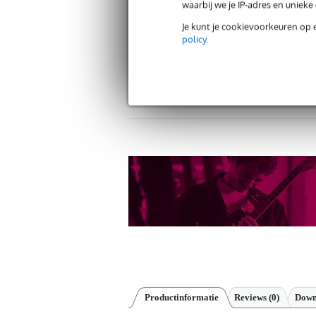
waarbij we je IP-adres en uniek
Je kunt je cookievoorkeuren op 
policy
.
Gratis verzending vanaf €
30 dagen 'niet goed geld ter
Productinformatie
Reviews
(0)
Down