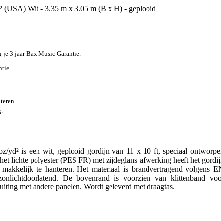
(USA) Wit - 3.35 m x 3.05 m (B x H) - geplooid
jg je 3 jaar Bax Music Garantie.
ntie.
teren.
g.
d² is een wit, geplooid gordijn van 11 x 10 ft, speciaal ontworpe
et lichte polyester (PES FR) met zijdeglans afwerking heeft het gordij
et makkelijk te hanteren. Het materiaal is brandvertragend volgens E
nlichtdoorlatend. De bovenrand is voorzien van klittenband voo
iting met andere panelen. Wordt geleverd met draagtas.