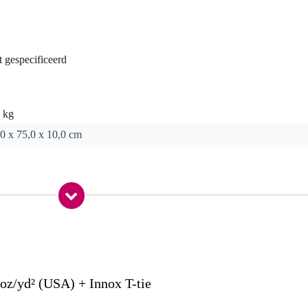
t gespecificeerd
 kg
0 x 75,0 x 10,0 cm
 Medium Gloss Satin
 FR)
 10')
z/yd² (USA) + Innox T-tie