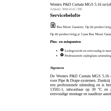
Wentex P&D Curtain MGS 5.16 oz/yd² 
Artikelnr:
9000-0145-7286
Servicebelofte
Bax Music Garantie
: Op dit product kri
Op dit product krijg je 3 jaar Bax Music Gara
Plus- en minpunten
Lichtgewicht en eenvoudig te mon
Professionele zijdeglans uitstralin
Algemeen
De Wentex P&D Curtain MGS 5.16 oz/y
voor Pipe & Drape-systemen. Dankzij h
een professionele uitstraling en is h
13501-1, uitwasbaar op 30 °C en zo
eenvoudige montage en naadloze aanslu