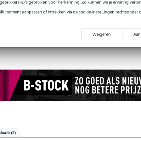
e gebruikers-ID’s gebruiken voor herkenning. Zo kunnen we je ervaring verb
elk moment aanpassen of intrekken via de cookie-instellingen rechtsonder 
Productinformatie
Weigeren
Aan
 99,-
3 jaar Bax Music garantie
Grati
ug' garantie
Laagste-prijs-garantie
Grati
loads (2)