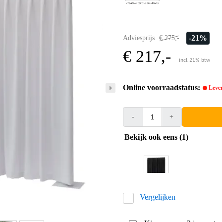
-21%
Adviesprijs
€ 275,-
€ 217,-
incl. 21% btw
Online voorraadstatus:
Lever
-
+
Bekijk ook eens (1)
Vergelijken