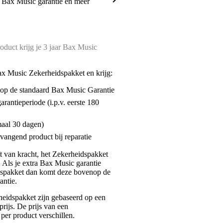
a Bax Music garantie en meer
oduct krijg je 3 jaar Bax Music
ax Music Zekerheidspakket en krijg:
enop de standaard Bax Music Garantie
garantieperiode (i.p.v. eerste 180
maal 30 dagen)
vangend product bij reparatie
jft van kracht, het Zekerheidspakket
. Als je extra Bax Music garantie
dspakket dan komt deze bovenop de
antie.
eidspakket zijn gebaseerd op een
rijs. De prijs van een
per product verschillen.