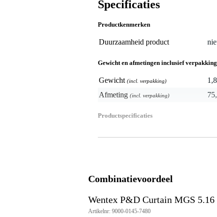
Specificaties
Productkenmerken
Duurzaamheid product
nie
Gewicht en afmetingen inclusief verpakking
Gewicht
1,8
(incl. verpakking)
Afmeting
75,
(incl. verpakking)
Productspecificaties
merk: Wentex
producttype: P&D Curtain MGS
kleur: wit
materiaal: 100% polyester (PES
Combinatievoordeel
afwerking: zijdeglans
afmetingen: 3.35 x 3.05 m (11' x
Wentex P&D Curtain MGS 5.16 o
gewicht stof: 175 g/m²
totaalgewicht: 1.79 kg
Artikelnr: 9000-0145-7480