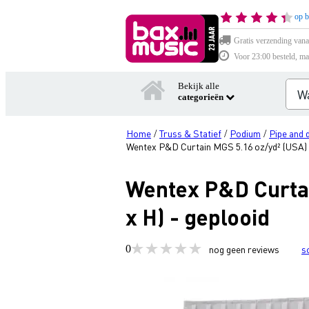
op b
Gratis verzending vana
Voor 23:00 besteld, ma
Bekijk alle
categorieën
Home
Truss & Statief
Podium
Pipe and 
/
/
/
Wentex P&D Curtain MGS 5.16 oz/yd² (USA) Wi
Wentex P&D Curtain
x H) - geplooid
0
nog geen reviews
s