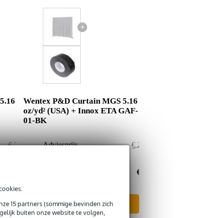
+
5.16
Wentex P&D Curtain MGS 5.16
oz/yd² (USA) + Innox ETA GAF-
01-BK
€ 229,50
Adviesprijs
€ 226,50
€ 1,50
Jouw voordeel
€ 1,50
€ 228,-
Nu als combinatie voor
€ 225,-
cookies.
onze 15 partners (sommige bevinden zich
In mijn winkelwagen
elijk buiten onze website te volgen,