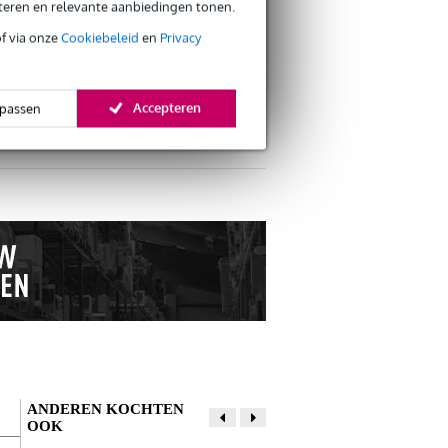
eteren en relevante aanbiedingen tonen.
of via onze
Cookiebeleid
en
Privacy
Accepteren
passen
s retourneren
s CO2-neutrale verzending
ANDEREN KOCHTEN
OOK