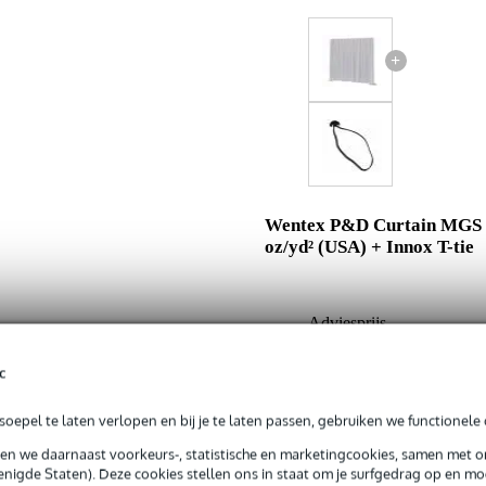
+
Wentex P&D Curtain MGS 
oz/yd² (USA) + Innox T-tie
Adviesprijs
Jouw voordeel
c
Nu als combinatie voor
oepel te laten verlopen en bij je te laten passen, gebruiken we functionele 
sen we daarnaast voorkeurs-, statistische en marketingcookies, samen met 
In mijn winkelwagen
nigde Staten). Deze cookies stellen ons in staat om je surfgedrag op en mog