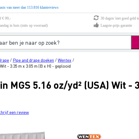
asis van meer dan 113.816 klantreviews
f € 99,-
30 dagen 'niet goed geld te
andag in huis (mits op voorraad)
Laagste-prijs-garantie
drape
Pipe and drape doeken
Wentex
/
/
/
t - 3.35 m x 3.05 m (B x H) - geplooid
 MGS 5.16 oz/yd² (USA) Wit - 3
chrijf een review