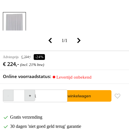
1
/
1
Adviesprijs
€ 294,-
-24%
€ 224,-
(incl. 21% btw)
Online voorraadstatus:
Levertijd onbekend
In winkelwagen
Gratis verzending
30 dagen 'niet goed geld terug' garantie