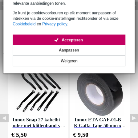
relevante aanbiedingen tonen.
Je kunt je cookievoorkeuren op elk moment aanpassen of
intrekken via de cookie-instellingen rechtsonder of via onze
Cookiebeleid
en
Privacy policy
.
Accepteren
Aanpassen
Accessoires (9)
Weigeren
Innox Snap 27 kabelbi
Innox ETA GAF-01-B
I
nder met klittenband s
K Gaffa Tape 50 mm x
mal zwart (10 stuks)
50 m zwart
€ 5,50
€ 9,50
€