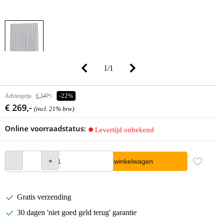
1
/
1
Adviesprijs
€ 347,-
-22%
€ 269,-
(incl. 21% btw)
Online voorraadstatus:
Levertijd onbekend
In winkelwagen
Gratis verzending
30 dagen 'niet goed geld terug' garantie