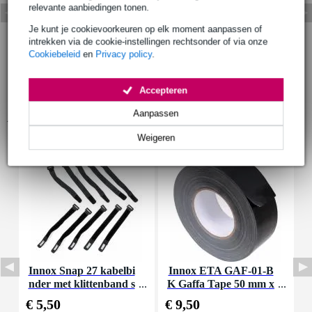
relevante aanbiedingen tonen.
Je kunt je cookievoorkeuren op elk moment aanpassen of
intrekken via de cookie-instellingen rechtsonder of via onze
Cookiebeleid
en
Privacy policy
.
Accepteren
Aanpassen
Accessoires (9)
Weigeren
Innox Snap 27 kabelbi
Innox ETA GAF-01-B
I
nder met klittenband s
K Gaffa Tape 50 mm x
mal zwart (10 stuks)
50 m zwart
€ 5,50
€ 9,50
€