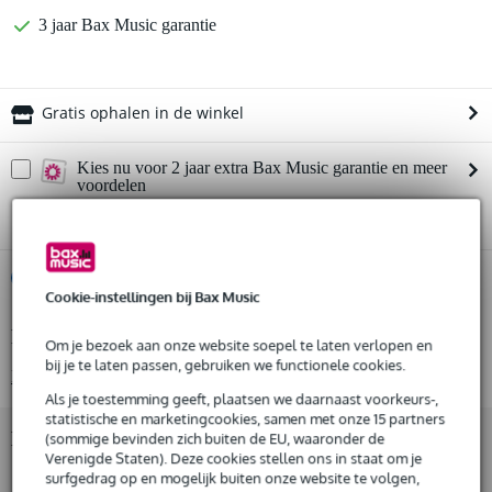
3 jaar Bax Music garantie
Gratis ophalen in de winkel
Kies nu voor 2 jaar extra Bax Music garantie en meer
voordelen
€ 20,40 eenmalig
%
Huur dit product
Cookie-instellingen bij Bax Music
Productinformatie
Huur dit product al vanaf 29 euro per maand
Om je bezoek aan onze website soepel te laten verlopen en
Huur meerdere producten tegelijk: min. € 300,- en max.
bij je te laten passen, gebruiken we functionele cookies.
Bekijk alle productspecificaties
€ 2.500,-
Als je toestemming geeft, plaatsen we daarnaast voorkeurs-,
Gratis
thuisbezorgd of op te halen in de winkel
statistische en marketingcookies, samen met onze 15 partners
Al na 4 maanden maandelijks opzegbaar
Bekijk ook eens (3)
(sommige bevinden zich buiten de EU, waaronder de
De mogelijkheid om je product(en) met korting te kopen
Verenigde Staten). Deze cookies stellen ons in staat om je
Snelle vervanging door Bax Music bij een defect
surfgedrag op en mogelijk buiten onze website te volgen,