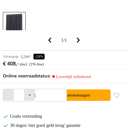
1
/
1
Adviesprijs
€ 534,-
-24%
€ 408,-
(incl. 21% btw)
Online voorraadstatus:
Levertijd onbekend
In winkelwagen
Gratis verzending
30 dagen 'niet goed geld terug' garantie