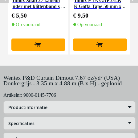
Innox Snap 27 kabelbi
Innox ETA GAF-01-B
I
nder met klittenband s
K Gaffa Tape 50 mm x
mal zwart (10 stuks)
50 m zwart
€ 5,50
€ 9,50
€
Op voorraad
Op voorraad
+
+
Wentex P&D Curtain Dimout 7.67 oz/yd² (USA)
Donkergrijs - 3.35 m x 4.88 m (B x H) - geplooid
Artikelnr:
9000-0145-7706
Productinformatie
Specificaties