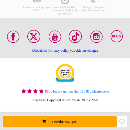
Gratis verzending vanaf
Voor 23:00 besteld,
30 dagen 'niet goed
€ 99,-
maandag in huis (mits
geld terug' garantie!
op voorraad)
BLOG
Disclaimer
|
Privacy policy
|
Cookie-instellingen
op basis van meer dan 113.816 klantreviews
Algemene Copyright © Bax Music 2003 - 2026
In winkelwagen