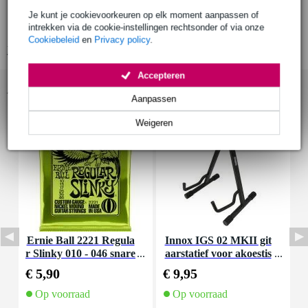
materiaal binnenkant: tricot
Je kunt je cookievoorkeuren op elk moment aanpassen of
standaard voor 3 gitaren in deksel
intrekken via de cookie-instellingen rechtsonder of via onze
Cookiebeleid
en
Privacy policy
.
Bekijk alle productspecificaties
Accepteren
Accessoires (154)
Aanpassen
Weigeren
Ernie Ball 2221 Regula
Innox IGS 02 MKII git
I
r Slinky 010 - 046 snare
aarstatief voor akoestis
n
nset voor elektrische git
che gitaar
€ 5,90
€ 9,95
€
aar
Op voorraad
Op voorraad