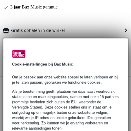
3 jaar Bax Music garantie
Gratis ophalen in de winkel
Gator Cases GW-GIGBOXJR Gig Box Jr.
Twijfel je of de
koffer voor pedalboard met statief voor 3 gitaren
bij je
past? Doe de check.
Cookie-instellingen bij Bax Music
Start de check
Om je bezoek aan onze website soepel te laten verlopen en bij
je te laten passen, gebruiken we functionele cookies.
Productinformatie
Als je toestemming geeft, plaatsen we daarnaast voorkeurs-,
Pedalboard met koffer
statistische en marketingcookies, samen met onze 15 partners
(sommige bevinden zich buiten de EU, waaronder de
pedalboard:
Verenigde Staten). Deze cookies stellen ons in staat om je
afmetingen: 54 cm x 38 cm
surfgedrag op en mogelijk buiten onze website te volgen,
inclusief klittenband
waarbij we je IP-adres en unieke gebruikers-ID’s gebruiken
koffer:
voor herkenning. Zo kunnen we je ervaring verbeteren en
materiaal buitenkant: tolex
relevante aanbiedingen tonen.