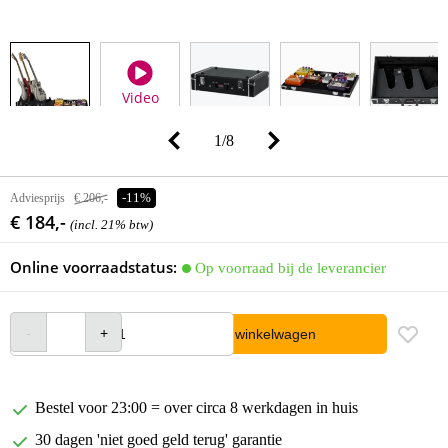
Video
1
/
8
Adviesprijs
€ 206,-
-11%
€ 184,-
(incl. 21% btw)
Online voorraadstatus:
Op voorraad bij de leverancier
In winkelwagen
Bestel voor 23:00 = over circa 8 werkdagen in huis
30 dagen 'niet goed geld terug' garantie