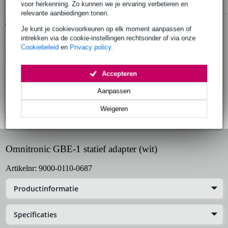
voor herkenning. Zo kunnen we je ervaring verbeteren en
relevante aanbiedingen tonen.
Gratis ophalen in de winkel
Je kunt je cookievoorkeuren op elk moment aanpassen of
intrekken via de cookie-instellingen rechtsonder of via onze
Cookiebeleid
en
Privacy policy
.
Productinformatie
statiefadapter
Accepteren
maximale belastbaarheid: 2 x 25 kg
Aanpassen
breedte: maximaal 51 cm, minimaal 32 cm
Weigeren
Bekijk alle productspecificaties
Omnitronic GBE-1 statief adapter (wit)
Artikelnr:
9000-0110-0687
Productinformatie
Specificaties