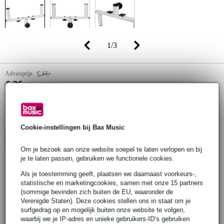
1
/
3
Adviesprijs
€ 44,-
€ 36,-
(incl. 21% btw)
Online voorraadstatus:
Op voorraad bij de leverancier
Cookie-instellingen bij Bax Music
In winkelwagen
Om je bezoek aan onze website soepel te laten verlopen en bij
je te laten passen, gebruiken we functionele cookies.
Als je toestemming geeft, plaatsen we daarnaast voorkeurs-,
Bestel voor 23:00 = over circa 3 werkdagen in huis
statistische en marketingcookies, samen met onze 15 partners
(sommige bevinden zich buiten de EU, waaronder de
30 dagen 'niet goed geld terug' garantie
Verenigde Staten). Deze cookies stellen ons in staat om je
3 jaar Bax Music garantie
surfgedrag op en mogelijk buiten onze website te volgen,
waarbij we je IP-adres en unieke gebruikers-ID’s gebruiken