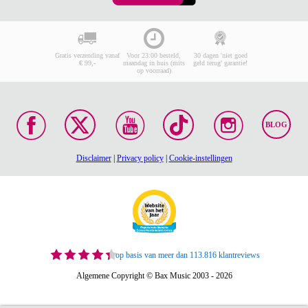
Gratis verzending vanaf
Voor 23:00 besteld,
30 dagen 'niet goed
€ 99,-
maandag in huis (mits
geld terug' garantie!
op voorraad)
BLOG
Disclaimer
|
Privacy policy
|
Cookie-instellingen
op basis van meer dan 113.816 klantreviews
Algemene Copyright © Bax Music 2003 - 2026