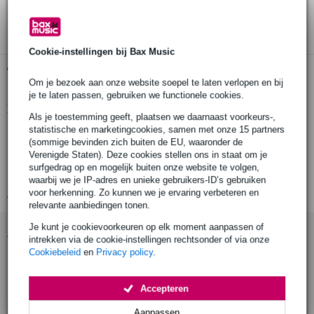
3 jaar Bax Music garantie
Cookie-instellingen bij Bax Music
Gratis ophalen in de winkel
Om je bezoek aan onze website soepel te laten verlopen en bij
je te laten passen, gebruiken we functionele cookies.
Productinformatie
Als je toestemming geeft, plaatsen we daarnaast voorkeurs-,
statistische en marketingcookies, samen met onze 15 partners
zwarte bevestigingsplaat
(sommige bevinden zich buiten de EU, waaronder de
materiaal: zink gietijzer
Verenigde Staten). Deze cookies stellen ons in staat om je
surfgedrag op en mogelijk buiten onze website te volgen,
diameter: 105mm
waarbij we je IP-adres en unieke gebruikers-ID’s gebruiken
Bekijk alle productspecificaties
voor herkenning. Zo kunnen we je ervaring verbeteren en
relevante aanbiedingen tonen.
Je kunt je cookievoorkeuren op elk moment aanpassen of
Accessoires (1)
intrekken via de cookie-instellingen rechtsonder of via onze
Cookiebeleid
en
Privacy policy
.
Accepteren
Aanpassen