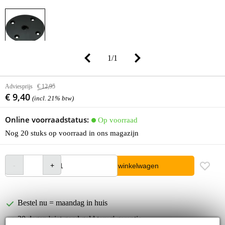
1
/
1
Adviesprijs
€ 12,95
€ 9,40
(incl. 21% btw)
Online voorraadstatus:
Op voorraad
Nog 20 stuks op voorraad in ons magazijn
In winkelwagen
Bestel nu = maandag in huis
30 dagen 'niet goed geld terug' garantie