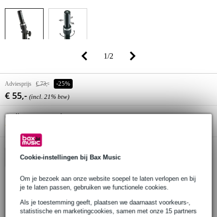
1
/
2
Adviesprijs
€ 73,-
-25%
€ 55,-
(incl. 21% btw)
Online voorraadstatus:
Bestel nu en ontvang binnen circa 4
weken
Cookie-instellingen bij Bax Music
In winkelwagen
Om je bezoek aan onze website soepel te laten verlopen en bij
je te laten passen, gebruiken we functionele cookies.
30 dagen 'niet goed geld terug' garantie
Als je toestemming geeft, plaatsen we daarnaast voorkeurs-,
3 jaar Bax Music garantie
statistische en marketingcookies, samen met onze 15 partners