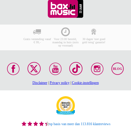
Gratis verzending vanaf
Voor 23:00 besteld,
30 dagen 'niet goed
€ 99,-
maandag in huis (mits
geld terug' garantie!
op voorraad)
BLOG
Disclaimer
|
Privacy policy
|
Cookie-instellingen
op basis van meer dan 113.816 klantreviews