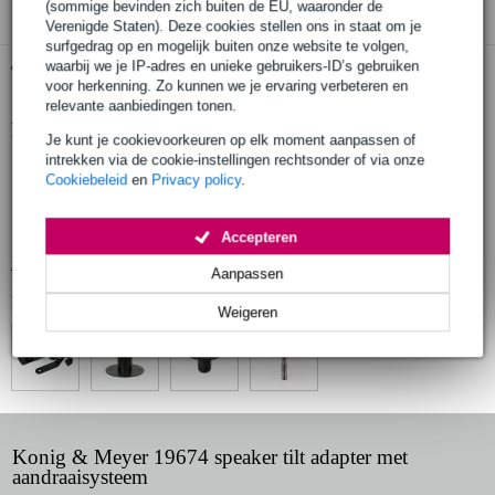
(sommige bevinden zich buiten de EU, waaronder de
Verenigde Staten). Deze cookies stellen ons in staat om je
surfgedrag op en mogelijk buiten onze website te volgen,
waarbij we je IP-adres en unieke gebruikers-ID’s gebruiken
Gratis ophalen in de winkel
voor herkenning. Zo kunnen we je ervaring verbeteren en
relevante aanbiedingen tonen.
Productinformatie
Je kunt je cookievoorkeuren op elk moment aanpassen of
intrekken via de cookie-instellingen rechtsonder of via onze
unieke schuinstelling voor uw luidsprekers
Cookiebeleid
en
Privacy policy
.
voorzien van uniek aandraai-mechanisme van binnenuit
schaalverdeling voor instelling van de afstralingshoek
Accepteren
Bekijk alle productspecificaties
Aanpassen
Bekijk ook eens (4)
Weigeren
Konig & Meyer 19674 speaker tilt adapter met
aandraaisysteem