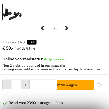
1
/
1
Adviesprijs
€ 69,-
-14%
€ 59,-
(incl. 21% btw)
Online voorraadstatus:
Op voorraad
Nog 2 stuks op voorraad in ons magazijn
(en nog ruim voldoende voorraad beschikbaar bij de leverancier)
In winkelwagen
Bestel voor 23:00 = morgen in huis