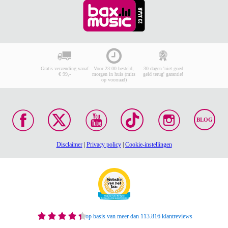
Gratis verzending vanaf
Voor 23:00 besteld,
30 dagen 'niet goed
€ 99,-
morgen in huis (mits
geld terug' garantie!
op voorraad)
BLOG
Disclaimer
|
Privacy policy
|
Cookie-instellingen
op basis van meer dan 113.816 klantreviews