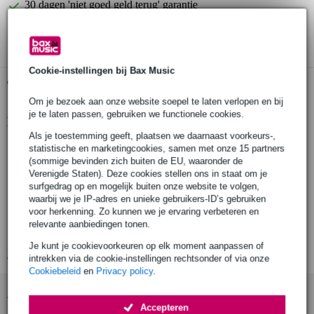
30 dagen 'niet goed geld terug' garantie
3 jaar Bax Music garantie
Cookie-instellingen bij Bax Music
Gratis ophalen in de winkel
Om je bezoek aan onze website soepel te laten verlopen en bij
je te laten passen, gebruiken we functionele cookies.
Productinformatie
Als je toestemming geeft, plaatsen we daarnaast voorkeurs-,
Presonus EM-MOUNT
statistische en marketingcookies, samen met onze 15 partners
(sommige bevinden zich buiten de EU, waaronder de
statiefadapter voor EarMix 16M
Verenigde Staten). Deze cookies stellen ons in staat om je
set bestaande uit:
surfgedrag op en mogelijk buiten onze website te volgen,
1x basis
waarbij we je IP-adres en unieke gebruikers-ID’s gebruiken
voor herkenning. Zo kunnen we je ervaring verbeteren en
1x schroefdraadadapter
relevante aanbiedingen tonen.
1x klemadapter
Je kunt je cookievoorkeuren op elk moment aanpassen of
Bekijk alle productspecificaties
intrekken via de cookie-instellingen rechtsonder of via onze
Cookiebeleid
en
Privacy policy
.
Accessoires (12)
Accepteren