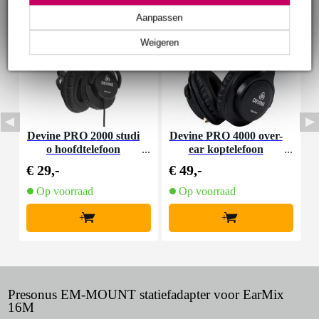
Aanpassen
Weigeren
Devine PRO 2000 studi
Devine PRO 4000 over-
D
o hoofdtelefoon
ear koptelefoon
k
€ 29,-
€ 49,-
€
Op voorraad
Op voorraad
+
+
Presonus EM-MOUNT statiefadapter voor EarMix
16M