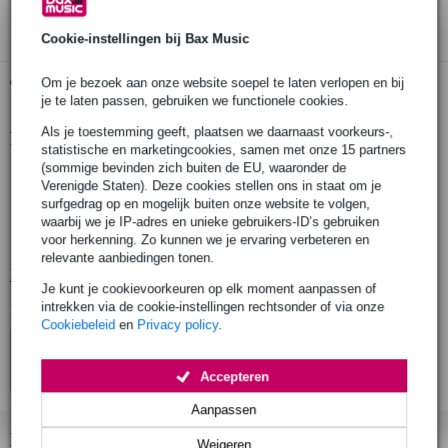
3 jaar Bax Music garantie
Cookie-instellingen bij Bax Music
Gratis ophalen in de winkel
Om je bezoek aan onze website soepel te laten verlopen en bij
je te laten passen, gebruiken we functionele cookies.
Als je toestemming geeft, plaatsen we daarnaast voorkeurs-,
Productinformatie
statistische en marketingcookies, samen met onze 15 partners
(sommige bevinden zich buiten de EU, waaronder de
type product: reserve-oordopjes
Verenigde Staten). Deze cookies stellen ons in staat om je
compatibiliteit: Shure Sound Isolating™ in-ear monitors (SE215,
surfgedrag op en mogelijk buiten onze website te volgen,
SE425, SE535, SE846)
waarbij we je IP-adres en unieke gebruikers-ID’s gebruiken
voor herkenning. Zo kunnen we je ervaring verbeteren en
materiaal: PU-traagschuim (Comply 100-serie)
relevante aanbiedingen tonen.
Bekijk alle productspecificaties
Je kunt je cookievoorkeuren op elk moment aanpassen of
intrekken via de cookie-instellingen rechtsonder of via onze
Bekijk ook eens (4)
Cookiebeleid
en
Privacy policy
.
Accepteren
Aanpassen
Bekijk ook eens (4)
Weigeren