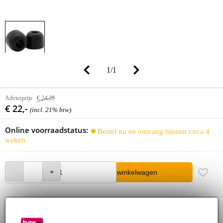
1
/
1
Adviesprijs
€ 24,20
€ 22,-
(incl. 21% btw)
Online voorraadstatus:
Bestel nu en ontvang binnen circa 4
weken
In winkelwagen
30 dagen 'niet goed geld terug' garantie