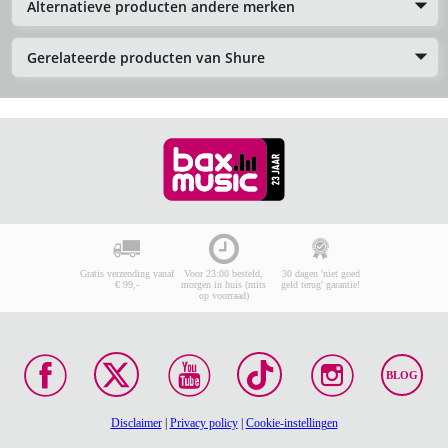
Alternatieve producten andere merken
Gerelateerde producten van Shure
Gratis verzending vanaf
Voor 23:00 besteld,
30 dagen 'niet goed
€ 99,-
morgen in huis (mits
geld terug' garantie!
op voorraad)
BLOG
Disclaimer
|
Privacy policy
|
Cookie-instellingen