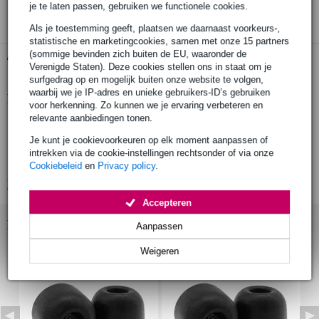
3 jaar Bax Music garantie
je te laten passen, gebruiken we functionele cookies.
Als je toestemming geeft, plaatsen we daarnaast voorkeurs-,
statistische en marketingcookies, samen met onze 15 partners
(sommige bevinden zich buiten de EU, waaronder de
Gratis ophalen in de winkel
Verenigde Staten). Deze cookies stellen ons in staat om je
surfgedrag op en mogelijk buiten onze website te volgen,
waarbij we je IP-adres en unieke gebruikers-ID’s gebruiken
Productinformatie
voor herkenning. Zo kunnen we je ervaring verbeteren en
relevante aanbiedingen tonen.
aantal oordopjes: 6 (3 paar: 1x S, 1x M, 1x L)
Je kunt je cookievoorkeuren op elk moment aanpassen of
materiaal: PU-schuim (Comply™ 100-serie)
intrekken via de cookie-instellingen rechtsonder of via onze
geschikt voor: Shure Sound Isolating™ oortelefoons
Cookiebeleid
en
Privacy policy
.
Bekijk alle productspecificaties
Accepteren
Bekijk ook eens (4)
Aanpassen
Weigeren