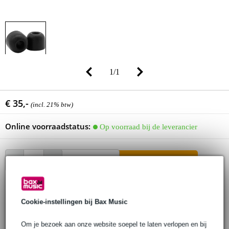
1
/
1
€ 35,-
(incl. 21% btw)
Online voorraadstatus:
Op voorraad bij de leverancier
In winkelwagen
Bestel voor 23:00 = over circa 7 werkdagen in huis
Cookie-instellingen bij Bax Music
30 dagen 'niet goed geld terug' garantie
Om je bezoek aan onze website soepel te laten verlopen en bij