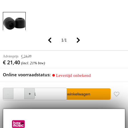
1
/
1
Adviesprijs
€ 24,20
€ 21,40
(incl. 21% btw)
Online voorraadstatus:
Levertijd onbekend
In winkelwagen
30 dagen 'niet goed geld terug' garantie
3 jaar Bax Music garantie