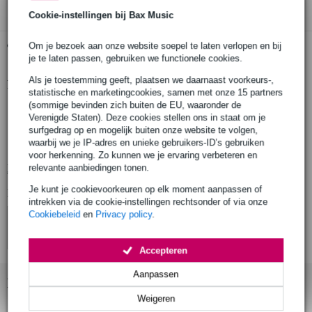
Cookie-instellingen bij Bax Music
Gratis ophalen in de winkel
Om je bezoek aan onze website soepel te laten verlopen en bij
je te laten passen, gebruiken we functionele cookies.
Als je toestemming geeft, plaatsen we daarnaast voorkeurs-,
Productinformatie
statistische en marketingcookies, samen met onze 15 partners
(sommige bevinden zich buiten de EU, waaronder de
aantal stuks: 6 (3 paar)
Verenigde Staten). Deze cookies stellen ons in staat om je
maat: Large
surfgedrag op en mogelijk buiten onze website te volgen,
waarbij we je IP-adres en unieke gebruikers-ID’s gebruiken
materiaal: PU-traagschuim
voor herkenning. Zo kunnen we je ervaring verbeteren en
Bekijk alle productspecificaties
relevante aanbiedingen tonen.
Je kunt je cookievoorkeuren op elk moment aanpassen of
Bekijk ook eens (4)
intrekken via de cookie-instellingen rechtsonder of via onze
Cookiebeleid
en
Privacy policy
.
Accepteren
Aanpassen
Bekijk ook eens (4)
Weigeren