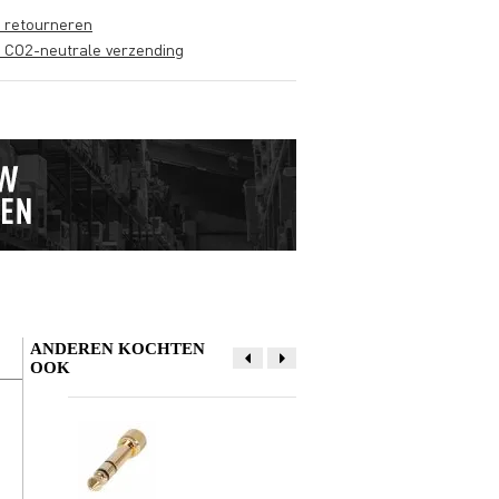
s retourneren
s CO2-neutrale verzending
ANDEREN KOCHTEN
OOK
Schrijf zelf een review
Je naam