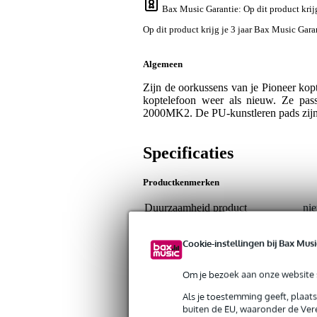
Bax Music Garantie
: Op dit product kri
Op dit product krijg je 3 jaar Bax Music Gara
Algemeen
Zijn de oorkussens van je Pioneer kopt
koptelefoon weer als nieuw. Ze 
2000MK2. De PU-kunstleren pads zijn c
Specificaties
Productkenmerken
Duurzaamheid product
nie
Type hoofdtelefoon-accessoire
oo
Cookie-instellingen bij Bax Musi
Hoeveelheid
2 s
Type kabel
nie
Om je bezoek aan onze website s
Kabellengte
nie
Als je toestemming geeft, plaat
buiten de EU, waaronder de Vere