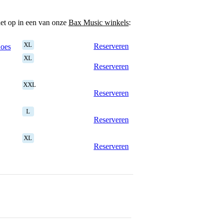
het op in een van onze
Bax Music winkels
:
XL
Reserveren
Goes
XL
Reserveren
XXL
Reserveren
L
Reserveren
XL
Reserveren