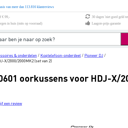
asis van meer dan 113.816 klantreviews
f € 99,-
30 dagen 'niet goed geld te
rgen in huis (mits op voorraad)
Laagste-prijs-garantie
ssoires & onderdelen
Koptelefoon-onderdeel
Pioneer DJ
/
/
/
J-X/2000/2000MK2 (set van 2)
0601 oorkussens voor HDJ-X/2
ijf een review