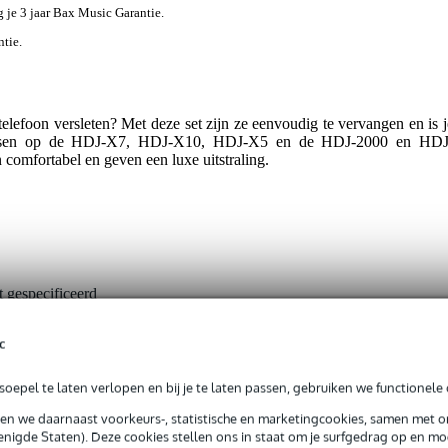
jg je 3 jaar Bax Music Garantie.
ntie.
elefoon versleten? Met deze set zijn ze eenvoudig te vervangen en is j
passen op de HDJ-X7, HDJ-X10, HDJ-X5 en de HDJ-2000 en HDJ
omfortabel en geven een luxe uitstraling.
t gespecificeerd
rkussen
c
tuks
t van toepassing
oepel te laten verlopen en bij je te laten passen, gebruiken we functionele 
t van toepassing
sen we daarnaast voorkeurs-, statistische en marketingcookies, samen met 
nigde Staten). Deze cookies stellen ons in staat om je surfgedrag op en mog