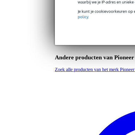
waarbij we je IP-adres en uniek
Gewicht en afmetingen inclusief verpakking
Je kunt je cookievoorkeuren op 
Gewicht
50 
(incl. verpakking)
policy
.
Afmeting
20,
(incl. verpakking)
Productspecificaties
Pioneer oorkussens
geschikt voor:
HDJ-X7
Andere producten van Pioneer
HDJ-X10
HDJ-X5
Zoek alle producten van het merk Pionee
HDJ-2000MK2
HDJ-2000