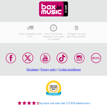
Gratis verzending vanaf
Voor 23:00 besteld,
30 dagen 'niet goed
€ 99,-
maandag in huis (mits
geld terug' garantie!
op voorraad)
BLOG
Disclaimer
|
Privacy policy
|
Cookie-instellingen
op basis van meer dan 113.816 klantreviews