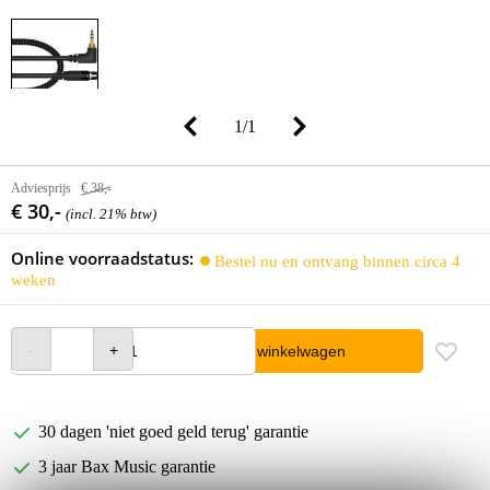
1
/
1
Adviesprijs
€ 38,-
€ 30,-
(incl. 21% btw)
Online voorraadstatus:
Bestel nu en ontvang binnen circa 4
weken
In winkelwagen
30 dagen 'niet goed geld terug' garantie
3 jaar Bax Music garantie