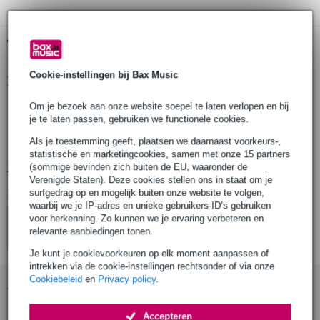
Gratis ophalen in de winkel
Cookie-instellingen bij Bax Music
Productinformatie
Om je bezoek aan onze website soepel te laten verlopen en bij
Pioneer spareparts vervangende kabel
je te laten passen, gebruiken we functionele cookies.
productcode:
Als je toestemming geeft, plaatsen we daarnaast voorkeurs-,
lengte: 1.2 m (uitrekbaar tot 3.0 m)
statistische en marketingcookies, samen met onze 15 partners
Bekijk alle productspecificaties
(sommige bevinden zich buiten de EU, waaronder de
Verenigde Staten). Deze cookies stellen ons in staat om je
Bekijk ook eens (4)
surfgedrag op en mogelijk buiten onze website te volgen,
waarbij we je IP-adres en unieke gebruikers-ID’s gebruiken
voor herkenning. Zo kunnen we je ervaring verbeteren en
relevante aanbiedingen tonen.
Je kunt je cookievoorkeuren op elk moment aanpassen of
intrekken via de cookie-instellingen rechtsonder of via onze
Cookiebeleid
en
Privacy policy
.
Accessoires (4)
Accepteren