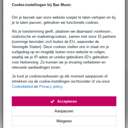
Cookie-instellingen bij Bax Music
Gratis ophalen in de winkel
Om je bezoek aan onze website soepel te laten verlopen en bij
je te laten passen, gebruiken we functionele cookies.
Productinformatie
Als je toestemming geeft, plaatsen we daarnaast voorkeurs-,
statistische en marketingcookies, samen met onze 15 partners
Pioneer spareparts vervangende kabel
(sommige bevinden zich buiten de EU, waaronder de
productcode: 900200002882
Verenigde Staten). Deze cookies stellen ons in staat om je
surfgedrag op en mogelijk buiten onze website te volgen,
lengte: 1.6 m
waarbij we je IP-adres en unieke gebruikers-ID’s gebruiken
Bekijk alle productspecificaties
voor herkenning. Zo kunnen we je ervaring verbeteren en
relevante aanbiedingen tonen.
Je kunt je cookievoorkeuren op elk moment aanpassen of
Accessoires (4)
intrekken via de cookie-instellingen rechtsonder of via onze
Cookiebeleid
en
Privacy policy
.
Accepteren
Aanpassen
Weigeren