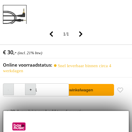
1
/
1
€ 30,-
(incl. 21% btw)
Online voorraadstatus:
Snel leverbaar binnen circa 4
werkdagen
In winkelwagen
30 dagen 'niet goed geld terug' garantie
3 jaar Bax Music garantie