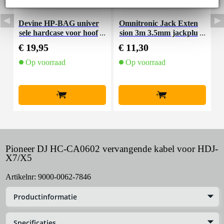
Devine HP-BAG univer
Omnitronic Jack Exten
sele hardcase voor hoof
sion 3m 3.5mm jackplu
dtelefoons
g verlengkabel 3m
€ 19,95
€ 11,30
€
Op voorraad
Op voorraad
+
+
Pioneer DJ HC-CA0602 vervangende kabel voor HDJ-
X7/X5
Artikelnr:
9000-0062-7846
Productinformatie
Specificaties