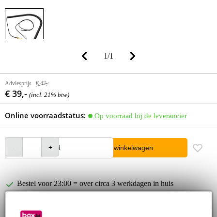
1
/
1
Adviesprijs
€ 47,-
€ 39,-
(incl. 21% btw)
Online voorraadstatus:
Op voorraad bij de leverancier
In winkelwagen
Bestel voor 23:00 = over circa 3 werkdagen in huis
30 dagen 'niet goed geld terug' garantie
3 jaar Bax Music garantie