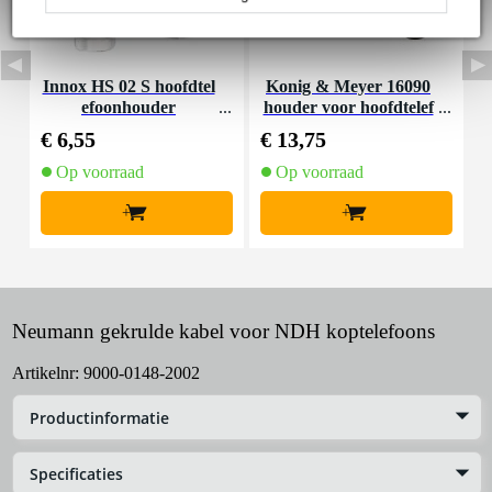
Innox HS 02 S hoofdtel
Konig & Meyer 16090
efoonhouder
houder voor hoofdtelef
oon
€ 6,55
€ 13,75
€
Op voorraad
Op voorraad
+
+
Neumann gekrulde kabel voor NDH koptelefoons
Artikelnr:
9000-0148-2002
Productinformatie
Specificaties