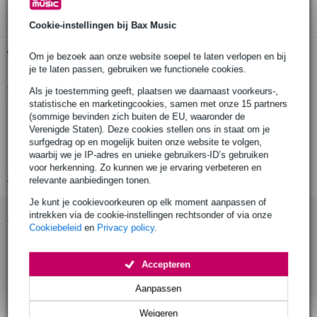
Cookie-instellingen bij Bax Music
Gratis ophalen in de winkel
Om je bezoek aan onze website soepel te laten verlopen en bij
je te laten passen, gebruiken we functionele cookies.
Productinformatie
Als je toestemming geeft, plaatsen we daarnaast voorkeurs-,
statistische en marketingcookies, samen met onze 15 partners
Neumann gekrulde kabel
(sommige bevinden zich buiten de EU, waaronder de
Verenigde Staten). Deze cookies stellen ons in staat om je
voor NDH 20 en NDH 30
surfgedrag op en mogelijk buiten onze website te volgen,
met 3.5 naar 6.3 mm jack adapter
waarbij we je IP-adres en unieke gebruikers-ID’s gebruiken
voor herkenning. Zo kunnen we je ervaring verbeteren en
Bekijk alle productspecificaties
relevante aanbiedingen tonen.
Je kunt je cookievoorkeuren op elk moment aanpassen of
Accessoires (4)
intrekken via de cookie-instellingen rechtsonder of via onze
Cookiebeleid
en
Privacy policy
.
Accepteren
Aanpassen
Weigeren