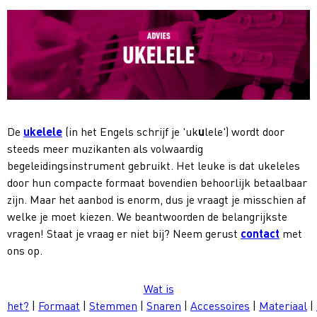
De
ukelele
(in het Engels schrijf je 'uk
u
lele') wordt door
steeds meer muzikanten als volwaardig
begeleidingsinstrument gebruikt. Het leuke is dat ukeleles
door hun compacte formaat bovendien behoorlijk betaalbaar
zijn. Maar het aanbod is enorm, dus je vraagt je misschien af
welke je moet kiezen. We beantwoorden de belangrijkste
vragen! Staat je vraag er niet bij? Neem gerust
contact
met
ons op.
Wat is
het?
|
Formaat
|
Stemmen
|
Snaren
|
Accessoires
|
Materiaal
|