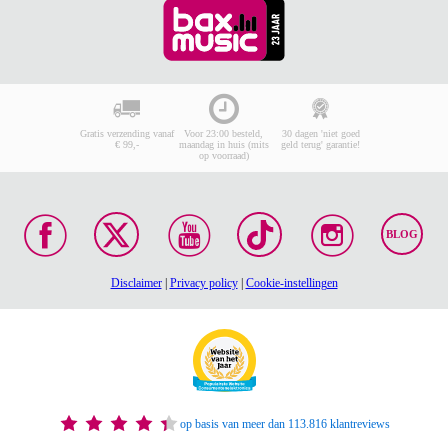
Gratis verzending vanaf
Voor 23:00 besteld,
30 dagen 'niet goed
€ 99,-
maandag in huis (mits
geld terug' garantie!
op voorraad)
BLOG
Disclaimer
|
Privacy policy
|
Cookie-instellingen
op basis van meer dan 113.816 klantreviews