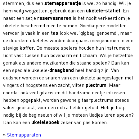
stemmen, dus een
stemapparaatje
is wel zo handig. Wil je
hem veilg wegzetten, gebruik dan een
ukelele-statief
. En
naast een setje
reservesnaren
is het nooit verkeerd om je
ukelele beschermd mee te nemen. Goedkopere modellen
vervoer je vaak in een
tas
(ook wel 'gigbag' genoemd), maar
de duurdere ukeleles worden doorgaans meegenomen in een
stevige
koffer
. De meeste spelers houden hun instrument
licht vast tussen hun bovenarm en lichaam. Wil je hetzelfde
gemak als andere muzikanten die staand spelen? Dan kan
een speciale ukelele-
draagband
heel handig zijn. Van
oudsher worden de snaren van een ukelele aangeslagen met
vingers of hoogstens een zacht, vilten
plectrum
. Maar
doordat ook veel gitaristen dit handzame neefje intussen
hebben opgepakt, worden gewone gitaarplectrums steeds
vaker gebruikt, voor een extra helder geluid. Heb je hulp
nodig bij de beginselen of wil je meteen liedjes leren spelen?
Dan kan een
ukeleleboek
zeker van pas komen.
»
Stemapparaten