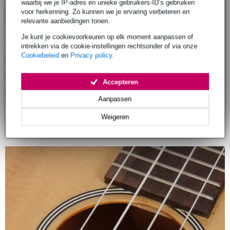
waarbij we je IP-adres en unieke gebruikers-ID’s gebruiken
stalen snaren op een ukelele! Door de veel hogere
voor herkenning. Zo kunnen we je ervaring verbeteren en
snaarspanning zou het instrument ernstig beschadigd
relevante aanbiedingen tonen.
kunnen raken.
Je kunt je cookievoorkeuren op elk moment aanpassen of
intrekken via de cookie-instellingen rechtsonder of via onze
Als er geen soort-aanduiding op de verpakking staat, gaat
Cookiebeleid
en
Privacy policy
.
het vaak om een snarenset voor sopraan. Wil je zeker zijn
van je zaak, dan is het verstandig om gewoon te kiezen voor
Accepteren
een set waarbij bijvoorbeeld sopraan, concert, tenor of
Aanpassen
bariton duidelijk op de verpakking staat.
Weigeren
»
Ukelele-snaren