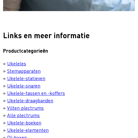
Links en meer informatie
Productcategorieën
»
Ukeleles
»
Stemapparaten
»
Ukelele-statieven
»
Ukelele-snaren
»
Ukelele-tassen en -koffers
»
Ukelele-draagbanden
»
Vilten plectrums
»
Alle plectrums
»
Ukelele-boeken
»
Ukelele-elementen
»
DI-boxen