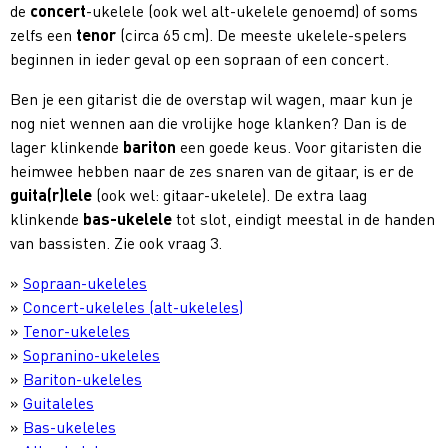
de
concert
-ukelele (ook wel alt-ukelele genoemd) of soms
zelfs een
tenor
(circa 65 cm). De meeste ukelele-spelers
beginnen in ieder geval op een sopraan of een concert.
Ben je een gitarist die de overstap wil wagen, maar kun je
nog niet wennen aan die vrolijke hoge klanken? Dan is de
lager klinkende
bariton
een goede keus. Voor gitaristen die
heimwee hebben naar de zes snaren van de gitaar, is er de
guita(r)lele
(ook wel: gitaar-ukelele). De extra laag
klinkende
bas-ukelele
tot slot, eindigt meestal in de handen
van bassisten. Zie ook vraag 3.
»
Sopraan-ukeleles
»
Concert-ukeleles (alt-ukeleles)
»
Tenor-ukeleles
»
Sopranino-ukeleles
»
Bariton-ukeleles
»
Guitaleles
»
Bas-ukeleles