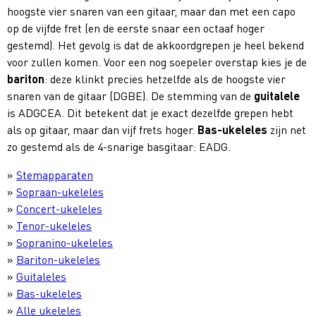
hoogste vier snaren van een gitaar, maar dan met een capo
op de vijfde fret (en de eerste snaar een octaaf hoger
gestemd). Het gevolg is dat de akkoordgrepen je heel bekend
voor zullen komen. Voor een nog soepeler overstap kies je de
bariton
: deze klinkt precies hetzelfde als de hoogste vier
snaren van de gitaar (DGBE). De stemming van de
guitalele
is ADGCEA. Dit betekent dat je exact dezelfde grepen hebt
als op gitaar, maar dan vijf frets hoger.
Bas-ukeleles
zijn net
zo gestemd als de 4-snarige basgitaar: EADG.
»
Stemapparaten
»
Sopraan-ukeleles
»
Concert-ukeleles
»
Tenor-ukeleles
»
Sopranino-ukeleles
»
Bariton-ukeleles
»
Guitaleles
»
Bas-ukeleles
»
Alle ukeleles