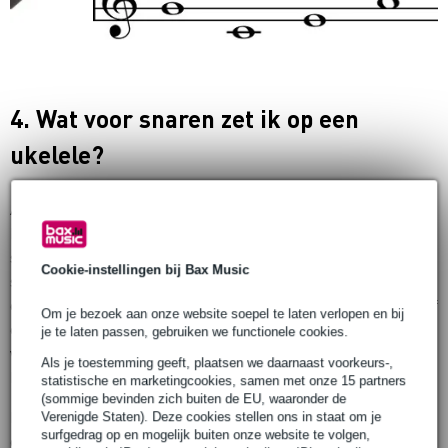
4. Wat voor snaren zet ik op een
ukelele?
Als je een ukelele koopt, zitten de snaren er al op. Je hoeft
hem alleen nog maar te stemmen. Maar als het geluid zijn
sprankeling begint te verliezen, is het tijd voor een nieuw
Cookie-instellingen bij Bax Music
setje snaren. Vervangen is niet zo moeilijk. En door af en toe
een ander merk of type snaren te kiezen, ontwikkel je vanzelf
Om je bezoek aan onze website soepel te laten verlopen en bij
een voorkeur. Onthoud trouwens ook dat de fabriek
je te laten passen, gebruiken we functionele cookies.
waarschijnlijk niet de duurste snaren op de ukelele zal
Als je toestemming geeft, plaatsen we daarnaast voorkeurs-,
hebben gezet.
statistische en marketingcookies, samen met onze 15 partners
(sommige bevinden zich buiten de EU, waaronder de
Net als de snaren van een klassieke gitaar, zijn de snaren van
Verenigde Staten). Deze cookies stellen ons in staat om je
surfgedrag op en mogelijk buiten onze website te volgen,
een ukelele over het algemeen gemaakt van
nylon
. Zet nooit