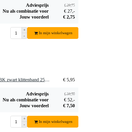
Adviesprijs
€ 29,75
Nu als combinatie voor
€ 27,-
Jouw voordeel
€ 2,75
+
In mijn winkelwagen
-
10 x Innox HNL-25-10M-BK zwart klittenband 25mm breed, 10m lengte
€ 5,95
Adviesprijs
€ 59,50
Nu als combinatie voor
€ 52,-
Jouw voordeel
€ 7,50
+
In mijn winkelwagen
-