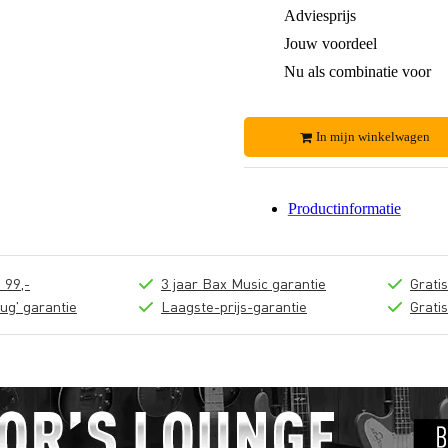
Adviesprijs
Jouw voordeel
Nu als combinatie voor
In mijn winkelwagen
Productinformatie
 99,-
3 jaar Bax Music garantie
Grati
ug' garantie
Laagste-prijs-garantie
Grati