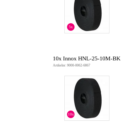
5x
10x Innox HNL-25-10M-BK
Artikelnr: 9000-0062-6867
10x