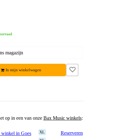
oorraad
ons magazijn
In mijn winkelwagen
het op in een van onze
Bax Music winkels
:
XL
Reserveren
 winkel in Goes