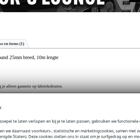
s en items (1)
and 25mm breed, 10m lengte
g je alleen garantie op fabrieksfouten.
rieksfouten.
c
n rol - dat moet toch voldoende zijn om je pedalboard in te richten! D
oepel te laten verlopen en bij je te laten passen, gebruiken we functionele 
voerd in het zwart. De toepassingen van klittenband zijn eindeloos.
sen we daarnaast voorkeurs-, statistische en marketingcookies, samen met 
nigde Staten). Deze cookies stellen ons in staat om je surfgedrag op en mog