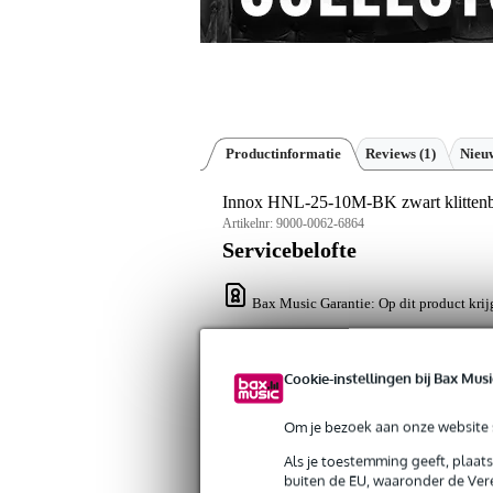
Productinformatie
Reviews
(1)
Nieuw
Innox HNL-25-10M-BK zwart klittenb
Artikelnr:
9000-0062-6864
Servicebelofte
Bax Music Garantie
: Op dit product krij
Op dit product krijg je alleen garantie op fab
Cookie-instellingen bij Bax Musi
Algemeen
Maar liefst 10 meter klittenband op ee
Om je bezoek aan onze website s
klittenband is 25 mm breed en is uitge
Als je toestemming geeft, plaat
buiten de EU, waaronder de Vere
Specificaties