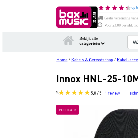
op b
Gratis verzending vana
Voor 23:00 besteld, mo
Bekijk alle
categorieën
Home
Kabels & Gereedschap
Kabel-acce
/
/
Innox HNL-25-10M
5
5,0 / 5
1
review
schr
POPULAIR