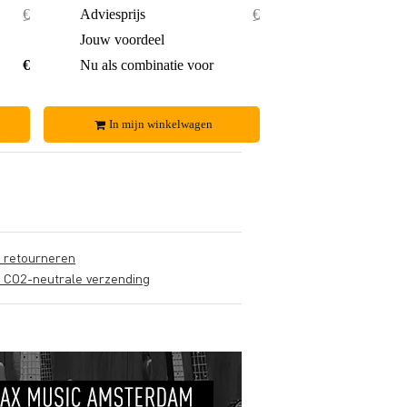
€ 11,90
Adviesprijs
€ 29,75
€ 0,80
Jouw voordeel
€ 2,75
€ 11,10
Nu als combinatie voor
€ 27,-
In mijn winkelwagen
s retourneren
s CO2-neutrale verzending