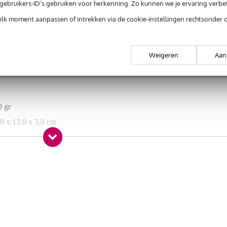
e gebruikers-ID’s gebruiken voor herkenning. Zo kunnen we je ervaring verb
elk moment aanpassen of intrekken via de cookie-instellingen rechtsonder 
t gespecificeerd
ttenband
Weigeren
Aan
ttenband
0 gr
0 x 13,0 x 3,0 cm