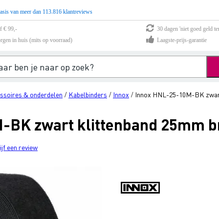
asis van meer dan 113.816 klantreviews
f € 99,-
30 dagen 'niet goed geld te
rgen in huis (mits op voorraad)
Laagste-prijs-garantie
ssoires & onderdelen
Kabelbinders
Innox
Innox HNL-25-10M-BK zwart 
/
/
/
-BK zwart klittenband 25mm br
ijf een review