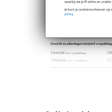
waarbij we je IP-adres en uniek
Productkenmerken
Je kunt je cookievoorkeuren op 
policy
.
Duurzaamheid product
nie
Type kabelbinder
kli
Type pedalboard accessoire
kli
Gewicht en afmetingen inclusief verpakking
Gewicht
10
(incl. verpakking)
Afmeting
15,
(incl. verpakking)
Productspecificaties
klittenband
kleur: zwart
lengte: 10 m
breedte: 25 mm
haak + luskant