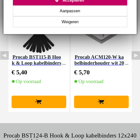
Accepteren
Aanpassen
Weigeren
Procab BST115-B Hoo
Procab ACM120-W ka
S
k & Loop kabelbinders
belbinderhouder wit 20
e
12x150 mm (10 stuks)
x20 mm (100 stuks)
€ 5,40
€ 5,70
€
Op voorraad
Op voorraad
O
l
+
+
Procab BST124-B Hook & Loop kabelbinders 12x240