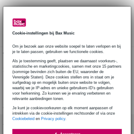
Bestel nu = maandag in huis
30 dagen 'niet goed geld terug' garantie
3 jaar Bax Music garantie
Cookie-instellingen bij Bax Music
Om je bezoek aan onze website soepel te laten verlopen en bij
je te laten passen, gebruiken we functionele cookies.
Gratis ophalen in de winkel
Als je toestemming geeft, plaatsen we daarnaast voorkeurs-,
statistische en marketingcookies, samen met onze 15 partners
Productinformatie
(sommige bevinden zich buiten de EU, waaronder de
Verenigde Staten). Deze cookies stellen ons in staat om je
herbruikbare kabelbinders
surfgedrag op en mogelijk buiten onze website te volgen,
waarbij we je IP-adres en unieke gebruikers-ID’s gebruiken
set van 10
voor herkenning. Zo kunnen we je ervaring verbeteren en
kleur: zwart
relevante aanbiedingen tonen.
Bekijk alle productspecificaties
Je kunt je cookievoorkeuren op elk moment aanpassen of
intrekken via de cookie-instellingen rechtsonder of via onze
Cookiebeleid
en
Privacy policy
.
Accessoires (3)