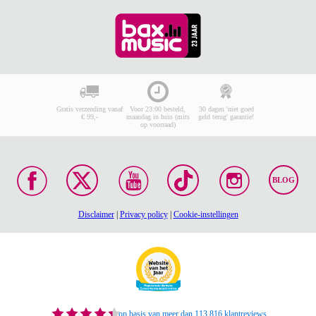
Gratis verzending vanaf
Voor 23:00 besteld,
30 dagen 'niet goed
€ 99,-
maandag in huis (mits
geld terug' garantie!
op voorraad)
BLOG
Disclaimer
|
Privacy policy
|
Cookie-instellingen
op basis van meer dan 113.816 klantreviews