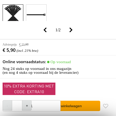
1
/
2
Adviesprijs
€ 11,90
€ 5,90
(incl. 21% btw)
Online voorraadstatus:
Op voorraad
Nog 24 stuks op voorraad in ons magazijn
(en nog 4 stuks op voorraad bij de leverancier)
10% EXTRA KORTING MET
CODE: EXTRA10
In winkelwagen