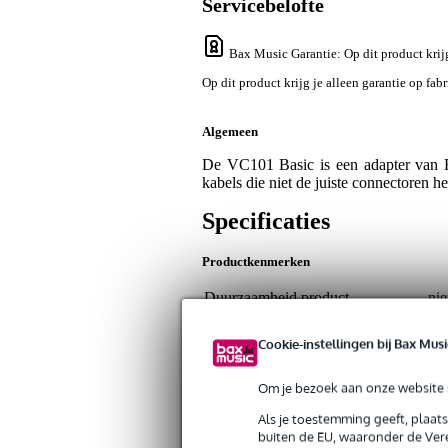
Servicebelofte
Bax Music Garantie
: Op dit product krij
Op dit product krijg je alleen garantie op fab
Algemeen
De VC101 Basic is een adapter van 
kabels die niet de juiste connectoren h
Specificaties
Productkenmerken
Duurzaamheid product
nie
Type XLR connector
1 
Cookie-instellingen bij Bax Musi
Type RCA connector
1 
Om je bezoek aan onze website s
Lengte
nie
Als je toestemming geeft, plaat
Gewicht en afmetingen inclusief verpakking
buiten de EU, waaronder de Vere