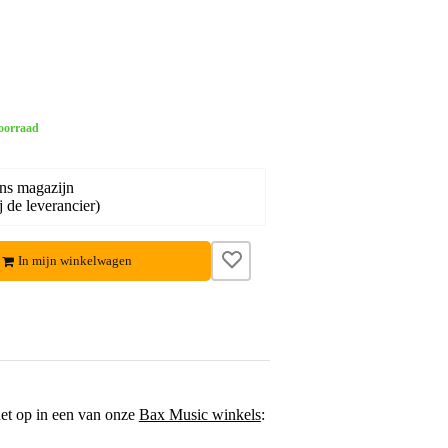
oorraad
ons magazijn
j de leverancier)
In mijn winkelwagen
het op in een van onze
Bax Music winkels
: