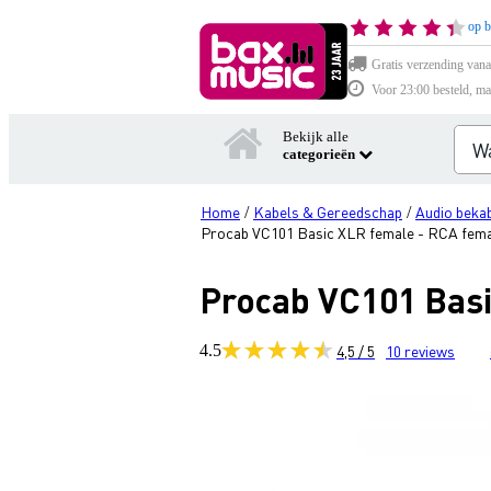
op b
Gratis verzending vana
Voor 23:00 besteld, ma
Bekijk alle
categorieën
Home
Kabels & Gereedschap
Audio bekab
/
/
Procab VC101 Basic XLR female - RCA fema
Procab VC101 Basi
4.5
4,5 / 5
10
reviews