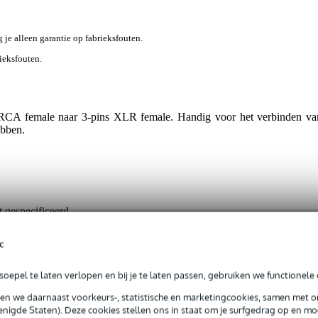
g je alleen garantie op fabrieksfouten.
rieksfouten.
RCA female naar 3-pins XLR female. Handig voor het verbinden va
ebben.
t gespecificeerd
x XLR 3p female
c
x RCA female
oepel te laten verlopen en bij je te laten passen, gebruiken we functionele 
t van toepassing
sen we daarnaast voorkeurs-, statistische en marketingcookies, samen met 
nigde Staten). Deze cookies stellen ons in staat om je surfgedrag op en mog