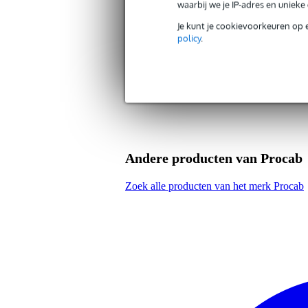
waarbij we je IP-adres en uniek
Gewicht
35 
(incl. verpakking)
Je kunt je cookievoorkeuren op 
Afmeting
13,
(incl. verpakking)
policy
.
Productspecificaties
verloopadapter
XLR female (3p) - RCA female
Andere producten van Procab
Zoek alle producten van het merk Procab