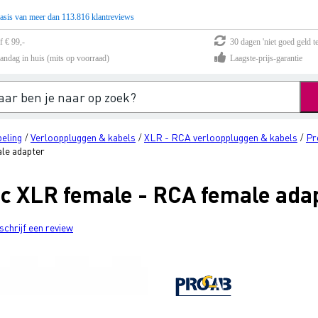
asis van meer dan 113.816 klantreviews
f € 99,-
30 dagen 'niet goed geld te
andag in huis (mits op voorraad)
Laagste-prijs-garantie
eling
Verlooppluggen & kabels
XLR - RCA verlooppluggen & kabels
Pr
/
/
/
le adapter
c XLR female - RCA female ada
schrijf een review