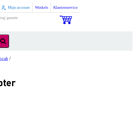
Mijn account
Winkels
Klantenservice
rug' garantie
ocab
/
pter