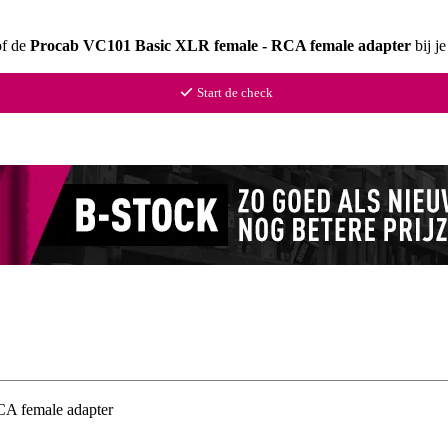
of de
Procab VC101 Basic XLR female - RCA female adapter
bij j
Start de check
A female adapter