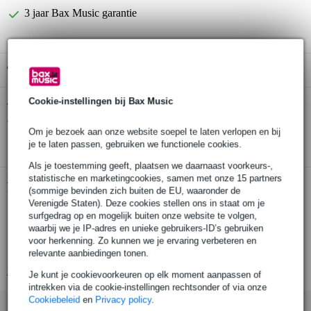
3 jaar Bax Music garantie
Gratis ophalen in de winkel
Cookie-instellingen bij Bax Music
Procab VC135 Basic XLR male - RCA male
Twijfel je of de
adapter
bij je past? Doe de check.
Om je bezoek aan onze website soepel te laten verlopen en bij
Start de check
je te laten passen, gebruiken we functionele cookies.
Als je toestemming geeft, plaatsen we daarnaast voorkeurs-,
statistische en marketingcookies, samen met onze 15 partners
Productinformatie
(sommige bevinden zich buiten de EU, waaronder de
Verenigde Staten). Deze cookies stellen ons in staat om je
Procab VC135
surfgedrag op en mogelijk buiten onze website te volgen,
waarbij we je IP-adres en unieke gebruikers-ID’s gebruiken
verloopadapter
voor herkenning. Zo kunnen we je ervaring verbeteren en
connectoren: XLR male – RCA male
relevante aanbiedingen tonen.
Bekijk alle productspecificaties
Je kunt je cookievoorkeuren op elk moment aanpassen of
intrekken via de cookie-instellingen rechtsonder of via onze
Cookiebeleid
en
Privacy policy
.
Accessoires (8)