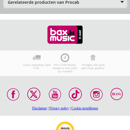
Gerelateerde producten van Procab
Gratis verzending vanaf
Voor 23:00 besteld,
30 dagen 'niet goed
€ 99,-
morgen in huis (mits
geld terug' garantie!
op voorraad)
BLOG
Disclaimer
|
Privacy policy
|
Cookie-instellingen