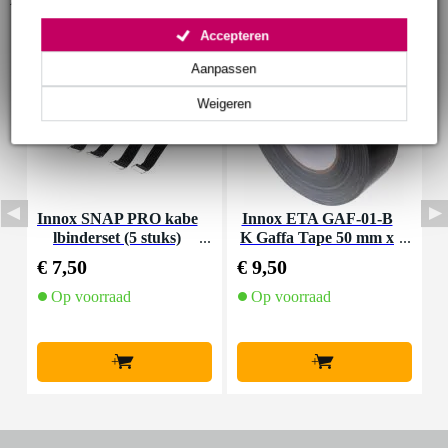
Accepteren
Aanpassen
Weigeren
Innox SNAP PRO kabe
Innox ETA GAF-01-B
D
lbinderset (5 stuks)
K Gaffa Tape 50 mm x
a
50 m zwart
€ 7,50
€ 9,50
€
Op voorraad
Op voorraad
+
+