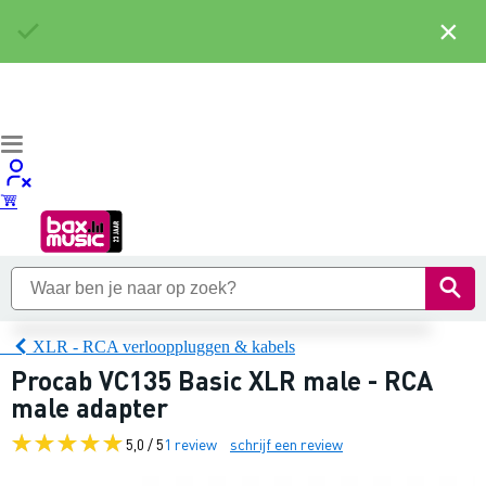
×
XLR - RCA verlooppluggen & kabels
Procab VC135 Basic XLR male - RCA
male adapter
5,0 / 5
1 review
schrijf een review