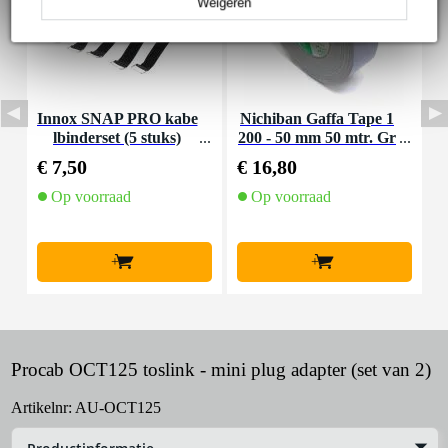
Weigeren
Innox SNAP PRO kabe
Nichiban Gaffa Tape 1
S
lbinderset (5 stuks)
200 - 50 mm 50 mtr. Gr
e
ey
€ 7,50
€ 16,80
€
Op voorraad
Op voorraad
O
l
+
+
Procab OCT125 toslink - mini plug adapter (set van 2)
Artikelnr:
AU-OCT125