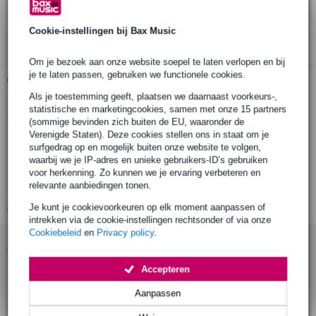
30 dagen 'niet goed geld terug' garantie
3 jaar Bax Music garantie
Cookie-instellingen bij Bax Music
Om je bezoek aan onze website soepel te laten verlopen en bij
je te laten passen, gebruiken we functionele cookies.
Gratis ophalen in de winkel
Als je toestemming geeft, plaatsen we daarnaast voorkeurs-,
statistische en marketingcookies, samen met onze 15 partners
Productinformatie
(sommige bevinden zich buiten de EU, waaronder de
Verenigde Staten). Deze cookies stellen ons in staat om je
toslink female - mini-plug male
surfgedrag op en mogelijk buiten onze website te volgen,
waarbij we je IP-adres en unieke gebruikers-ID’s gebruiken
vergulde contacten
voor herkenning. Zo kunnen we je ervaring verbeteren en
set van 2 stuks
relevante aanbiedingen tonen.
Bekijk alle productspecificaties
Je kunt je cookievoorkeuren op elk moment aanpassen of
intrekken via de cookie-instellingen rechtsonder of via onze
Cookiebeleid
en
Privacy policy
.
Accessoires (3)
Accepteren
Aanpassen