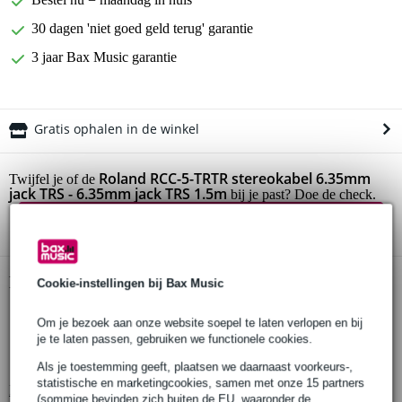
30 dagen 'niet goed geld terug' garantie
3 jaar Bax Music garantie
Gratis ophalen in de winkel
Roland RCC-5-TRTR stereokabel 6.35mm
Twijfel je of de
jack TRS - 6.35mm jack TRS 1.5m
bij je past? Doe de check.
Start de check
Productinformatie
Cookie-instellingen bij Bax Music
jackkabel
Om je bezoek aan onze website soepel te laten verlopen en bij
Black Series
je te laten passen, gebruiken we functionele cookies.
zuurstofvrij koper
Als je toestemming geeft, plaatsen we daarnaast voorkeurs-,
statistische en marketingcookies, samen met onze 15 partners
Bekijk alle productspecificaties
(sommige bevinden zich buiten de EU, waaronder de