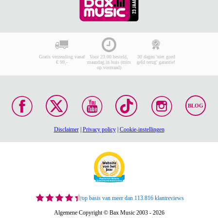
Gratis verzending vanaf
Voor 23:00 besteld,
30 dagen 'niet goed
€ 99,-
maandag in huis (mits
geld terug' garantie!
op voorraad)
BLOG
Disclaimer
|
Privacy policy
|
Cookie-instellingen
op basis van meer dan 113.816 klantreviews
Algemene Copyright © Bax Music 2003 - 2026