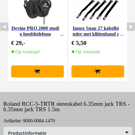
Devine PRO 2000 studi
Innox Snap 27 kabelbi
D
o hoofdtelefoon
nder met klittenband s
mal zwart (10 stuks)
€ 29,-
€ 5,50
€
Op voorraad
Op voorraad
+
+
Roland RCC-5-TRTR stereokabel 6.35mm jack TRS -
6.35mm jack TRS 1.5m
Artikelnr:
9000-0084-1479
Productinformatie