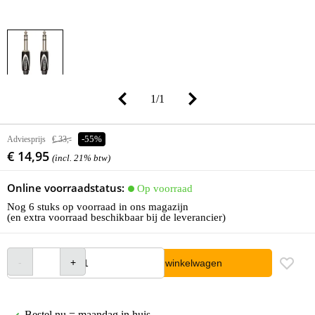
1
/
1
Adviesprijs
€ 33,-
-55%
€ 14,95
(incl. 21% btw)
Online voorraadstatus:
Op voorraad
Nog 6 stuks op voorraad in ons magazijn
(en extra voorraad beschikbaar bij de leverancier)
In winkelwagen
Bestel nu = maandag in huis