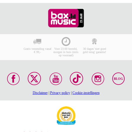
Gratis verzending vanaf
Voor 23:00 besteld,
30 dagen 'niet goed
€ 99,-
morgen in huis (mits
geld terug' garantie!
op voorraad)
BLOG
Disclaimer
|
Privacy policy
|
Cookie-instellingen