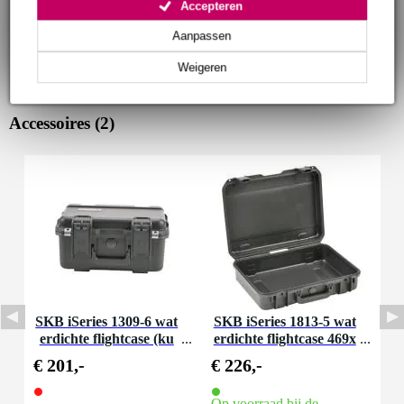
Accepteren
Aanpassen
Weigeren
Accessoires (2)
SKB iSeries 1309-6 wat
SKB iSeries 1813-5 wat
erdichte flightcase (ku
erdichte flightcase 469x
b.) 343x241x165mm
330x121 mm
€ 201,-
€ 226,-
Op voorraad bij de