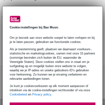
Gratis ophalen in de winkel
Cookie-instellingen bij Bax Music
Productinformatie
Om je bezoek aan onze website soepel te laten verlopen en bij
ronde hijsband
je te laten passen, gebruiken we functionele cookies.
merk: SHZ
Als je toestemming geeft, plaatsen we daarnaast voorkeurs-,
met staal binnenin
statistische en marketingcookies, samen met onze 15 partners
(sommige bevinden zich buiten de EU, waaronder de
Bekijk alle productspecificaties
Verenigde Staten). Deze cookies stellen ons in staat om je
surfgedrag op en mogelijk buiten onze website te volgen,
waarbij we je IP-adres en unieke gebruikers-ID’s gebruiken
Bekijk ook eens (4)
voor herkenning. Zo kunnen we je ervaring verbeteren en
relevante aanbiedingen tonen.
Je kunt je cookievoorkeuren op elk moment aanpassen of
intrekken via de cookie-instellingen rechtsonder of via onze
Cookiebeleid
en
Privacy policy
.