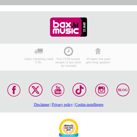
Gratis verzending vanaf
Voor 23:00 besteld,
30 dagen 'niet goed
€ 99,-
morgen in huis (mits
geld terug' garantie!
op voorraad)
BLOG
Disclaimer
|
Privacy policy
|
Cookie-instellingen