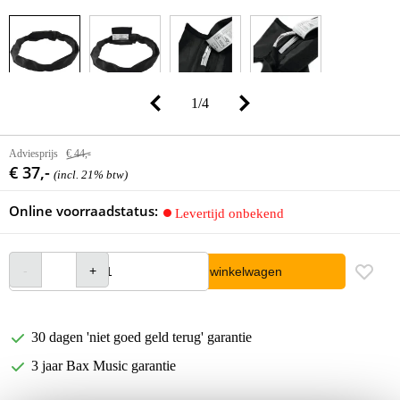
1
/
4
Adviesprijs
€ 44,-
€ 37,-
(incl. 21% btw)
Online voorraadstatus:
Levertijd onbekend
In winkelwagen
30 dagen 'niet goed geld terug' garantie
3 jaar Bax Music garantie