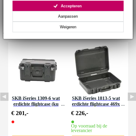
Accepteren
Aanpassen
Weigeren
Accessoires (2)
SKB iSeries 1309-6 wat
SKB iSeries 1813-5 wat
erdichte flightcase (ku
erdichte flightcase 469x
b.) 343x241x165mm
330x121 mm
€ 201,-
€ 226,-
Op voorraad bij de
leverancier