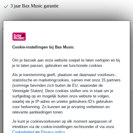
3 jaar Bax Music garantie
Gratis ophalen in de winkel
Productinformatie
Cookie-instellingen bij Bax Music
ronde hijsband
Om je bezoek aan onze website soepel te laten verlopen en bij
merk: SHZ
je te laten passen, gebruiken we functionele cookies.
met staal binnenin
Als je toestemming geeft, plaatsen we daarnaast voorkeurs-,
statistische en marketingcookies, samen met onze 15 partners
Bekijk alle productspecificaties
(sommige bevinden zich buiten de EU, waaronder de
Verenigde Staten). Deze cookies stellen ons in staat om je
surfgedrag op en mogelijk buiten onze website te volgen,
Bekijk ook eens (4)
waarbij we je IP-adres en unieke gebruikers-ID’s gebruiken
voor herkenning. Zo kunnen we je ervaring verbeteren en
relevante aanbiedingen tonen.
Je kunt je cookievoorkeuren op elk moment aanpassen of
intrekken via de cookie-instellingen rechtsonder of via onze
Cookiebeleid
en
Privacy policy
.