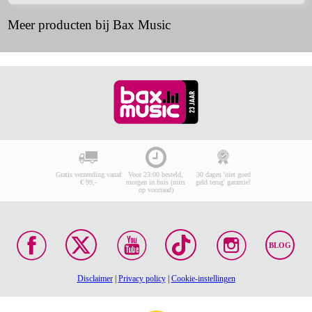
Meer producten bij Bax Music
Gratis verzending vanaf
Voor 23:00 besteld,
30 dagen 'niet goed
€ 99,-
morgen in huis (mits
geld terug' garantie!
op voorraad)
BLOG
Disclaimer
|
Privacy policy
|
Cookie-instellingen