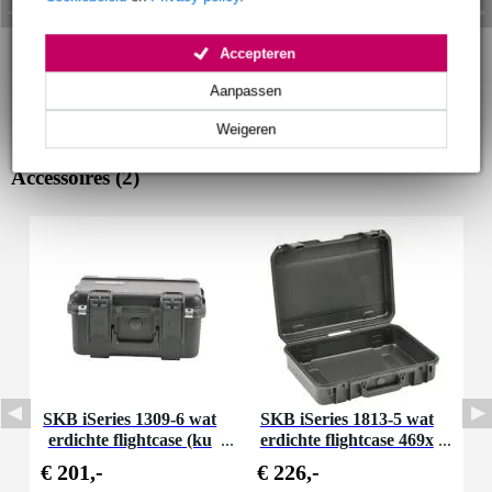
Accepteren
Aanpassen
Weigeren
Accessoires (2)
SKB iSeries 1309-6 wat
SKB iSeries 1813-5 wat
erdichte flightcase (ku
erdichte flightcase 469x
b.) 343x241x165mm
330x121 mm
€ 201,-
€ 226,-