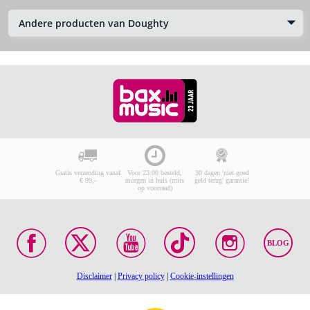
Andere producten van Doughty
Gratis verzending vanaf
Voor 23:00 besteld,
30 dagen 'niet goed
€ 99,-
morgen in huis (mits
geld terug' garantie!
op voorraad)
BLOG
Disclaimer
|
Privacy policy
|
Cookie-instellingen