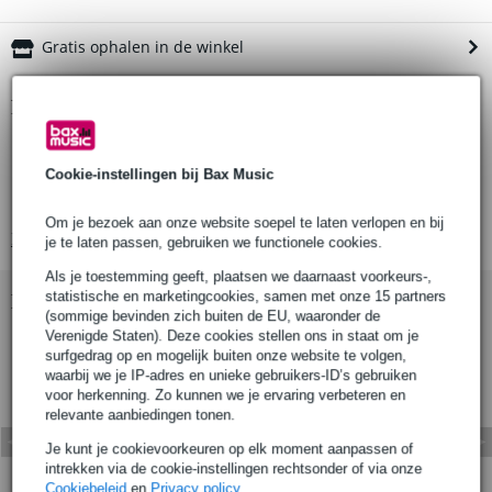
Gratis ophalen in de winkel
Productinformatie
Aantal:
Cookie-instellingen bij Bax Music
Materiaal:
Kleur pen:
Om je bezoek aan onze website soepel te laten verlopen en bij
Bekijk alle productspecificaties
je te laten passen, gebruiken we functionele cookies.
Als je toestemming geeft, plaatsen we daarnaast voorkeurs-,
statistische en marketingcookies, samen met onze 15 partners
Bekijk ook eens (3)
(sommige bevinden zich buiten de EU, waaronder de
Verenigde Staten). Deze cookies stellen ons in staat om je
surfgedrag op en mogelijk buiten onze website te volgen,
waarbij we je IP-adres en unieke gebruikers-ID’s gebruiken
voor herkenning. Zo kunnen we je ervaring verbeteren en
relevante aanbiedingen tonen.
Je kunt je cookievoorkeuren op elk moment aanpassen of
intrekken via de cookie-instellingen rechtsonder of via onze
Cookiebeleid
en
Privacy policy
.