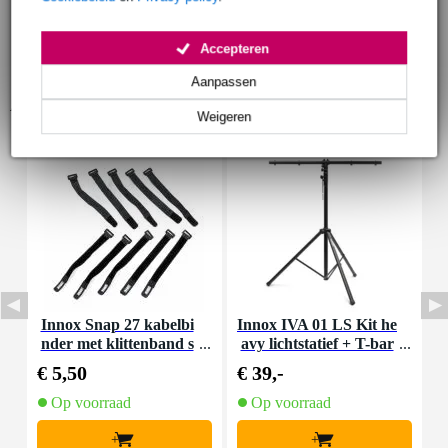
Accepteren
Aanpassen
Accessoires (9)
Weigeren
Innox Snap 27 kabelbi
Innox IVA 01 LS Kit he
I
nder met klittenband s
avy lichtstatief + T-bar
mal zwart (10 stuks)
€ 5,50
€ 39,-
€
Op voorraad
Op voorraad
+
+