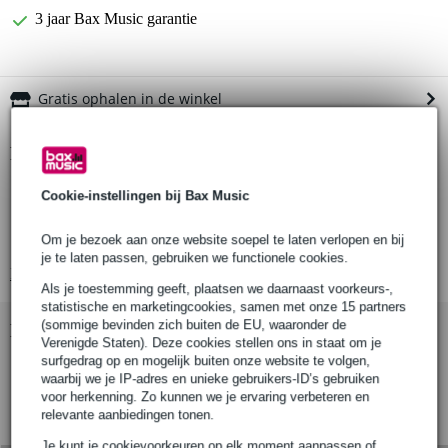
3 jaar Bax Music garantie
Gratis ophalen in de winkel
Productinformatie
draagtas voor versterker
Cookie-instellingen bij Bax Music
geschikt voor NUX AC-80 of AC-60
Om je bezoek aan onze website soepel te laten verlopen en bij
gevoerd
je te laten passen, gebruiken we functionele cookies.
Bekijk alle productspecificaties
Als je toestemming geeft, plaatsen we daarnaast voorkeurs-,
statistische en marketingcookies, samen met onze 15 partners
(sommige bevinden zich buiten de EU, waaronder de
Bekijk ook eens (1)
Verenigde Staten). Deze cookies stellen ons in staat om je
surfgedrag op en mogelijk buiten onze website te volgen,
waarbij we je IP-adres en unieke gebruikers-ID’s gebruiken
voor herkenning. Zo kunnen we je ervaring verbeteren en
relevante aanbiedingen tonen.
Je kunt je cookievoorkeuren op elk moment aanpassen of