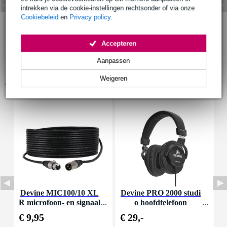
intrekken via de cookie-instellingen rechtsonder of via onze
Cookiebeleid
en
Privacy policy
.
Accepteren
Aanpassen
Weigeren
Accessoires (26)
Devine MIC100/10 XL
Devine PRO 2000 studi
F
R microfoon- en signaal
o hoofdtelefoon
kabel 10 meter
€ 9,95
€ 29,-
€