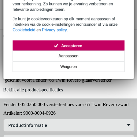
30 dagen 'niet goed geld terug' garantie
voor herkenning. Zo kunnen we je ervaring verbeteren en
relevante aanbiedingen tonen.
3 jaar Bax Music garantie
Je kunt je cookievoorkeuren op elk moment aanpassen of
intrekken via de cookie-instellingen rechtsonder of via onze
Cookiebeleid
en
Privacy policy
.
Gratis ophalen in de winkel
Accepteren
Productinformatie
Aanpassen
versterker beschermhoes
Weigeren
kleur: zwart
geschikt voor: Fender ’65 Twin Reverb gitaarversterker
Bekijk alle productspecificaties
Fender 005 0250 000 versterkerhoes voor 65 Twin Reverb zwart
Artikelnr:
9000-0004-0926
Productinformatie