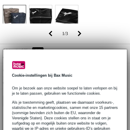
1
/
3
Adviesprijs
€ 36,-
-42%
€ 20,90
(incl. 21% btw)
Online voorraadstatus:
Op voorraad
Cookie-instellingen bij Bax Music
Nog 1 stuk op voorraad in ons magazijn
(en nog 2 stuks op voorraad bij de leverancier)
Om je bezoek aan onze website soepel te laten verlopen en bij
je te laten passen, gebruiken we functionele cookies.
In winkelwagen
Als je toestemming geeft, plaatsen we daarnaast voorkeurs-,
statistische en marketingcookies, samen met onze 15 partners
(sommige bevinden zich buiten de EU, waaronder de
Verenigde Staten). Deze cookies stellen ons in staat om je
Bestel voor 23:00 = morgen in huis
surfgedrag op en mogelijk buiten onze website te volgen,
waarbij we je IP-adres en unieke gebruikers-ID’s gebruiken