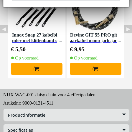
Innox Snap 27 kabelbi
Devine GIT 55 PRO git
F
nder met klittenband s
aarkabel mono jack-jac
mal zwart (10 stuks)
k haaks 5.5 meter
€ 5,50
€ 9,95
€
Op voorraad
Op voorraad
+
+
NUX WAC-001 daisy chain voor 4 effectpedalen
Artikelnr:
9000-0131-4511
Productinformatie
Specificaties