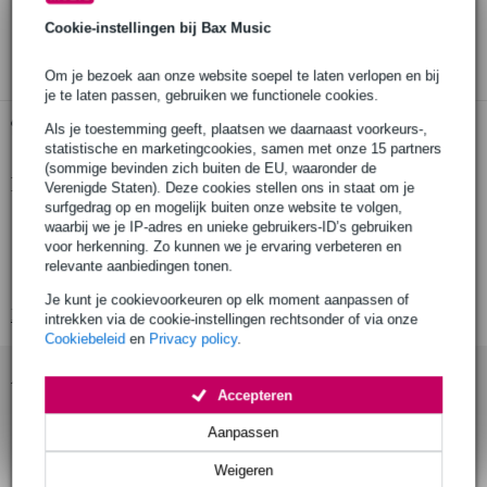
30 dagen 'niet goed geld terug' garantie
Cookie-instellingen bij Bax Music
3 jaar Bax Music garantie
Om je bezoek aan onze website soepel te laten verlopen en bij
je te laten passen, gebruiken we functionele cookies.
Gratis ophalen in de winkel
Als je toestemming geeft, plaatsen we daarnaast voorkeurs-,
statistische en marketingcookies, samen met onze 15 partners
(sommige bevinden zich buiten de EU, waaronder de
Productinformatie
Verenigde Staten). Deze cookies stellen ons in staat om je
surfgedrag op en mogelijk buiten onze website te volgen,
NUX daisy chain voedingskabel
waarbij we je IP-adres en unieke gebruikers-ID’s gebruiken
voor herkenning. Zo kunnen we je ervaring verbeteren en
model: WAC-001
relevante aanbiedingen tonen.
voor aansluiten van 4 effectpedalen op 1 voedingsuitgang
Je kunt je cookievoorkeuren op elk moment aanpassen of
Bekijk alle productspecificaties
intrekken via de cookie-instellingen rechtsonder of via onze
Cookiebeleid
en
Privacy policy
.
Accessoires (51)
Accepteren
Aanpassen
Weigeren