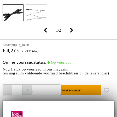
1
/
2
Adviesprijs
€ 10,80
€ 4,27
(incl. 21% btw)
Online voorraadstatus:
Op voorraad
Nog 1 stuk op voorraad in ons magazijn
(en nog ruim voldoende voorraad beschikbaar bij de leverancier)
In winkelwagen
Bestel voor 23:00 = morgen in huis